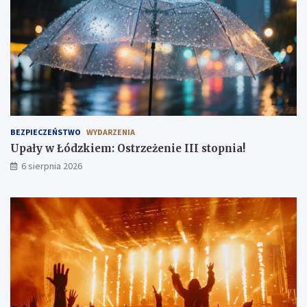
p
ł
n
e
i
n
a
r
!
a
d
o
ś
c
i
BEZPIECZEŃSTWO
WYDARZENIA
!
Upały w Łódzkiem: Ostrzeżenie III stopnia!
6 sierpnia 2026