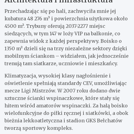
Przechadzając się po hali, zachwyciła mnie jej
kubatura 48 276 m³ i powierzchnia użytkowa około
4500 m². Trybuny oferują 2037-2277 miejsc
siedzących, w tym 147 w loży VIP na balkonie, co
zapewnia widok z każdej perspektywy. Boisko o
1350 m² dzieli się na trzy niezależne sektory dzięki
mobilnym ściankom – widziałem, jak jednocześnie
trenują tam siatkarze, uczniowie i mieszkańcy.
Klimatyzacja, wysokiej klasy nagłośnienie i
oświetlenie spełniają standardy CEV, umożliwiając
mecze Ligi Mistrzów. W 2007 roku dodano dwie
sztuczne ścianki wspinaczkowe, które stały się
hitem wśród amatorów wspinaczki. Za halą boisko
wielofunkcyjne do piłki ręcznej i siatkówki, a obok
bieżnia lekkoatletyczna i stadion GKS Bełchatów
tworzą sportowy kompleks.