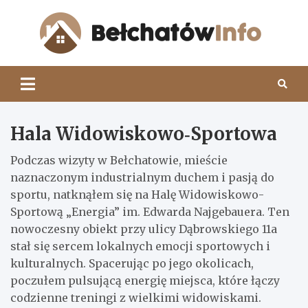
Skip
to
content
Beł
Hala Widowiskowo‑Sportowa
Podczas wizyty w Bełchatowie, mieście
naznaczonym industrialnym duchem i pasją do
sportu, natknąłem się na Halę Widowiskowo-
Sportową „Energia” im. Edwarda Najgebauera. Ten
nowoczesny obiekt przy ulicy Dąbrowskiego 11a
stał się sercem lokalnych emocji sportowych i
kulturalnych. Spacerując po jego okolicach,
poczułem pulsującą energię miejsca, które łączy
codzienne treningi z wielkimi widowiskami.