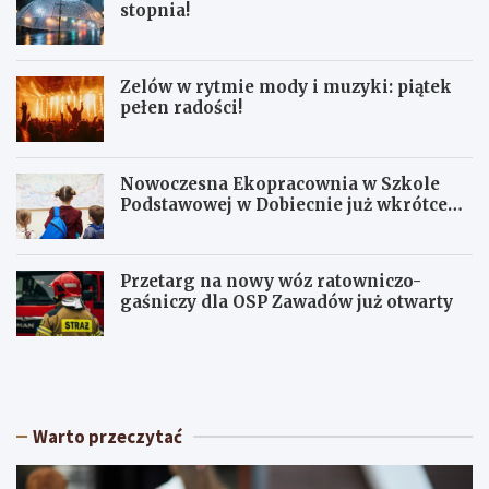
stopnia!
Zelów w rytmie mody i muzyki: piątek
pełen radości!
Nowoczesna Ekopracownia w Szkole
Podstawowej w Dobiecnie już wkrótce
otwarta!
Przetarg na nowy wóz ratowniczo-
gaśniczy dla OSP Zawadów już otwarty
U
Z
p
e
a
l
ł
ó
y
w
Warto przeczytać
w
w
Ł
r
ó
y