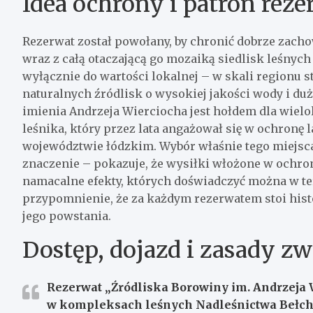
Idea ochrony i patron rez
Rezerwat został powołany, by chronić dobrze zach
wraz z całą otaczającą go mozaiką siedlisk leśnych
wyłącznie do wartości lokalnej – w skali regionu 
naturalnych źródlisk o wysokiej jakości wody i du
imienia Andrzeja Wierciocha jest hołdem dla wiel
leśnika, który przez lata angażował się w ochronę
województwie łódzkim. Wybór właśnie tego miejsc
znaczenie – pokazuje, że wysiłki włożone w ochron
namacalne efekty, których doświadczyć można w tere
przypomnienie, że za każdym rezerwatem stoi histor
jego powstania.
Dostęp, dojazd i zasady z
Rezerwat „Źródliska Borowiny im. Andrzeja W
w kompleksach leśnych Nadleśnictwa Bełcha