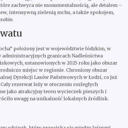
e, które zachwyca nie monumentalnością, ale detalem –
zew, intensywną zielenią mchu, a także spokojem,
sobie.
rwatu
ocha” położony jest w województwie łódzkim, w
w administracyjnych granicach Nadleśnictwa
dliskowych, ustanowionych w 2025 roku jako obszar
yrodniczo miejsc w regionie. Chroniony obszar
onalnej Dyrekcji Lasów Państwowych w Łodzi, co już
 Cały rezerwat leży w otoczeniu rozległych
e jako atrakcyjny teren wycieczek pieszych i
óciło uwagę na unikalność lokalnych źródlisk.
rny odcinek, który przeciska się między leśnymi