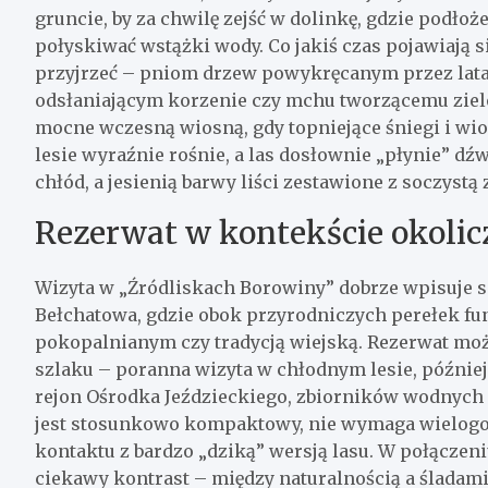
gruncie, by za chwilę zejść w dolinkę, gdzie podło
połyskiwać wstążki wody. Co jakiś czas pojawiają si
przyjrzeć – pniom drzew powykręcanym przez lat
odsłaniającym korzenie czy mchu tworzącemu ziel
mocne wczesną wiosną, gdy topniejące śniegi i wios
lesie wyraźnie rośnie, a las dosłownie „płynie” d
chłód, a jesienią barwy liści zestawione z soczyst
Rezerwat w kontekście okolic
Wizyta w „Źródliskach Borowiny” dobrze wpisuje s
Bełchatowa, gdzie obok przyrodniczych perełek fu
pokopalnianym czy tradycją wiejską. Rezerwat moż
szlaku – poranna wizyta w chłodnym lesie, późnie
rejon Ośrodka Jeździeckiego, zbiorników wodnych 
jest stosunkowo kompaktowy, nie wymaga wielogod
kontaktu z bardzo „dziką” wersją lasu. W połączen
ciekawy kontrast – między naturalnością a śladami 