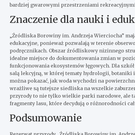
bardziej gwarowymi przestrzeniami rekreacyjnymi
Znaczenie dla nauki i eduk
„Źródliska Borowiny im. Andrzeja Wierciocha” ma
edukacyjne, ponieważ pozwalają w terenie obserwow
podręcznikach. Obszar źródliskowy nizinnego stru
idealne miejsce do dokumentowania zmian w pozio
funkcjonowania ekosystemów łęgowych. Dla szkół 
salą lekcyjną, w której tematy hydrologii, botaniki
można pokazać, jak woda wychodzi na powierzchnię
wrażliwe są tutejsze siedliska na wszelkie zaburze
przyrody to nie tylko wielkie parki narodowe, ale
fragmenty lasu, które decydują o różnorodności ca
Podsumowanie
Rezerwat przyrody „Źródliska Borowiny im. Andrze