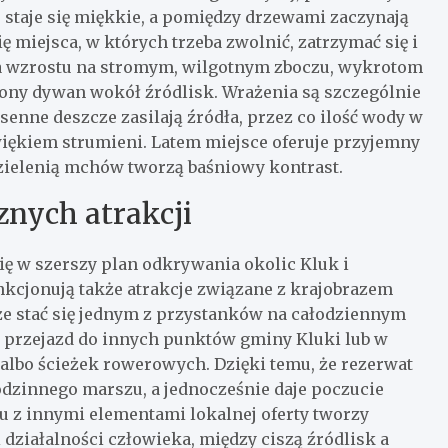
że staje się miękkie, a pomiędzy drzewami zaczynają
ę miejsca, w których trzeba zwolnić, zatrzymać się i
a wzrostu na stromym, wilgotnym zboczu, wykrotom
ony dywan wokół źródlisk. Wrażenia są szczególnie
enne deszcze zasilają źródła, przez co ilość wody w
źwiękiem strumieni. Latem miejsce oferuje przyjemny
ą zielenią mchów tworzą baśniowy kontrast.
znych atrakcji
ię w szerszy plan odkrywania okolic Kluk i
nkcjonują także atrakcje związane z krajobrazem
e stać się jednym z przystanków na całodziennym
j przejazd do innych punktów gminy Kluki lub w
albo ścieżek rowerowych. Dzięki temu, że rezerwat
zinnego marszu, a jednocześnie daje poczucie
iu z innymi elementami lokalnej oferty tworzy
działalności człowieka, między ciszą źródlisk a