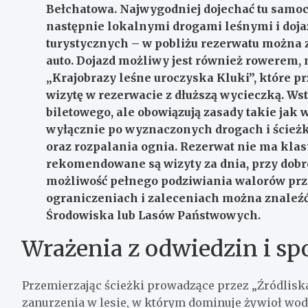
Bełchatowa. Najwygodniej dojechać tu samo
następnie lokalnymi drogami leśnymi i d
turystycznych – w pobliżu rezerwatu można z
auto. Dojazd możliwy jest również rowerem,
„Krajobrazy leśne uroczyska Kluki”, które pr
wizytę w rezerwacie z dłuższą wycieczką. Wst
biletowego, ale obowiązują zasady takie jak 
wyłącznie po wyznaczonych drogach i ścieżka
oraz rozpalania ognia. Rezerwat nie ma klas
rekomendowane są wizyty za dnia, przy dobre
możliwość pełnego podziwiania walorów prz
ograniczeniach i zaleceniach można znaleź
Środowiska lub Lasów Państwowych.
Wrażenia z odwiedzin i sp
Przemierzając ścieżki prowadzące przez „Źródlisk
zanurzenia w lesie, w którym dominuje żywioł wo