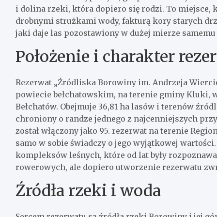
i dolina rzeki, która dopiero się rodzi. To miejsc
drobnymi strużkami wody, fakturą kory starych dr
jaki daje las pozostawiony w dużej mierze samemu 
Położenie i charakter reze
Rezerwat „Źródliska Borowiny im. Andrzeja Wierci
powiecie bełchatowskim, na terenie gminy Kluki, 
Bełchatów. Obejmuje 36,81 ha lasów i terenów źró
chroniony o randze jednego z najcenniejszych prz
został włączony jako 95. rezerwat na terenie Regi
samo w sobie świadczy o jego wyjątkowej wartości.
kompleksów leśnych, które od lat były rozpoznawan
rowerowych, ale dopiero utworzenie rezerwatu zwr
Źródła rzeki i woda
Sercem rezerwatu są źródła rzeki Borowiny i jej gó