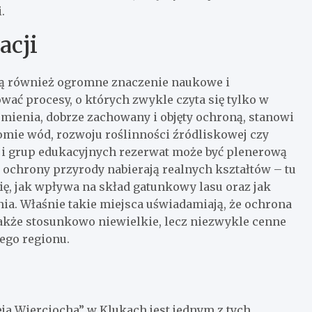
.
acji
ją również ogromne znaczenie naukowe i
ać procesy, o których zwykle czyta się tylko w
mienia, dobrze zachowany i objęty ochroną, stanowi
mie wód, rozwoju roślinności źródliskowej czy
i grup edukacyjnych rezerwat może być plenerową
 i ochrony przyrody nabierają realnych kształtów – tu
, jak wpływa na skład gatunkowy lasu oraz jak
nia. Właśnie takie miejsca uświadamiają, że ochrona
 także stosunkowo niewielkie, lecz niezwykle cenne
łego regionu.
ja Wierciocha” w Klukach jest jednym z tych