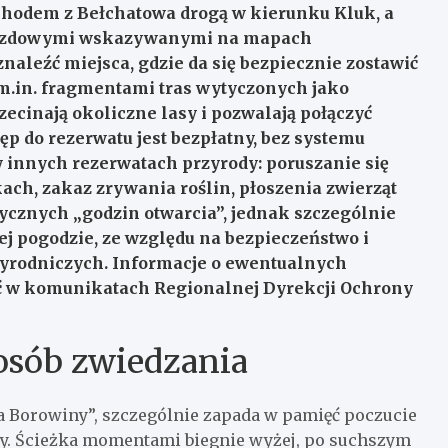
chodem z Bełchatowa drogą w kierunku Kluk, a
ojazdowymi wskazywanymi na mapach
naleźć miejsca, gdzie da się bezpiecznie zostawić
 m.in. fragmentami tras wytyczonych jako
zecinają okoliczne lasy i pozwalają połączyć
ęp do rezerwatu jest bezpłatny, bez systemu
w innych rezerwatach przyrody: poruszanie się
ch, zakaz zrywania roślin, płoszenia zwierząt
ycznych „godzin otwarcia”, jednak szczególnie
j pogodzie, ze względu na bezpieczeństwo i
yrodniczych. Informacje o ewentualnych
ć w komunikatach Regionalnej Dyrekcji Ochrony
osób zwiedzania
a Borowiny”, szczególnie zapada w pamięć poczucie
dy. Ścieżka momentami biegnie wyżej, po suchszym