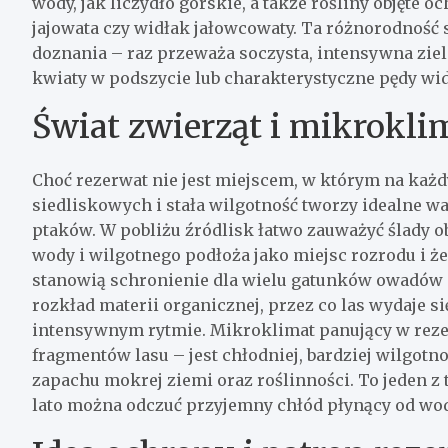
wody, jak liczydło górskie, a także rośliny objęte 
jajowata czy widłak jałowcowaty. Ta różnorodność 
doznania – raz przeważa soczysta, intensywna zi
kwiaty w podszycie lub charakterystyczne pędy wi
Świat zwierząt i mikrokli
Choć rezerwat nie jest miejscem, w którym na każd
siedliskowych i stała wilgotność tworzy idealne 
ptaków. W pobliżu źródlisk łatwo zauważyć ślady o
wody i wilgotnego podłoża jako miejsc rozrodu i ż
stanowią schronienie dla wielu gatunków owadów
rozkład materii organicznej, przez co las wydaje 
intensywnym rytmie. Mikroklimat panujący w rezer
fragmentów lasu – jest chłodniej, bardziej wilgotno
zapachu mokrej ziemi oraz roślinności. To jeden z
lato można odczuć przyjemny chłód płynący od wod