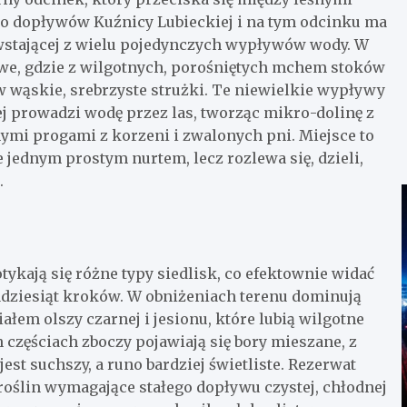
 do dopływów Kuźnicy Lubieckiej i na tym odcinku ma
owstającej z wielu pojedynczych wypływów wody. W
owe, gdzie z wilgotnych, porośniętych mchem stoków
w wąskie, srebrzyste strużki. Te niewielkie wypływy
ej prowadzi wodę przez las, tworząc mikro-dolinę z
ymi progami z korzeni i zwalonych pni. Miejsce to
jednym prostym nurtem, lecz rozlewa się, dzieli,
.
kają się różne typy siedlisk, co efektownie widać
adziesiąt kroków. W obniżeniach terenu dominują
łem olszy czarnej i jesionu, które lubią wilgotne
 częściach zboczy pojawiają się bory mieszane, z
est suchszy, a runo bardziej świetliste. Rezerwat
 roślin wymagające stałego dopływu czystej, chłodnej