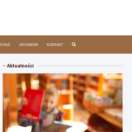
chatówInfo.pl
STAŁE
ARCHIWUM
KONTAKT
Aktualności