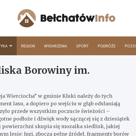
Beł
TYKA
REGION
WYDARZENIA
SPORT
PODRÓŻE
POZO
liska Borowiny im.
ja Wierciocha” w gminie Kluki należy do tych
ment lasu, a dopiero po wejściu w głąb odsłaniają
rzyło przede wszystkim poczucie świeżości –
gotne podłoże i dźwięk wody sączącej się z dziesiątek
powierzchni skupia się mozaika siedlisk, jakiej
 lesie: łęgi, zbocza pełne źródeł, fragmenty borów