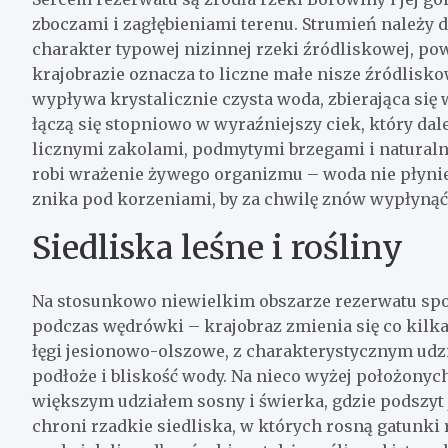
zboczami i zagłębieniami terenu. Strumień należy
charakter typowej nizinnej rzeki źródliskowej, p
krajobrazie oznacza to liczne małe nisze źródlisk
wypływa krystalicznie czysta woda, zbierająca się 
łączą się stopniowo w wyraźniejszy ciek, który dal
licznymi zakolami, podmytymi brzegami i naturaln
robi wrażenie żywego organizmu – woda nie płynie 
znika pod korzeniami, by za chwilę znów wypłynąć
Siedliska leśne i rośliny
Na stosunkowo niewielkim obszarze rezerwatu spoty
podczas wędrówki – krajobraz zmienia się co kilk
łęgi jesionowo-olszowe, z charakterystycznym udzia
podłoże i bliskość wody. Na nieco wyżej położonych
większym udziałem sosny i świerka, gdzie podszyt j
chroni rzadkie siedliska, w których rosną gatunki