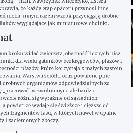
ochroną – m.in. wawrzynek wilczełyko, listera
sprawia, że każdy etap spaceru przynosi inne
eleń mchu, innym razem wzrok przyciągają drobne
dłaków wyglądające jak miniaturowe choinki.
mat
ym kroku widać zwierzęta, obecność licznych nisz
warunki dla wielu gatunków bezkręgowców, płazów i
becności płazów, które korzystają z małych zastoin
erowania. Warstwa ściółki oraz powalone pnie
 i drobnych organizmów odpowiedzialnych za
się „pracować” w zwolnionym, ale bardzo
wacie różni się wyraźnie od sąsiednich
, a powietrze wydaje się świeższe i cięższe od
 tych fragmentów lasu, w których nawet w upalne
y i zacienionych zboczy.