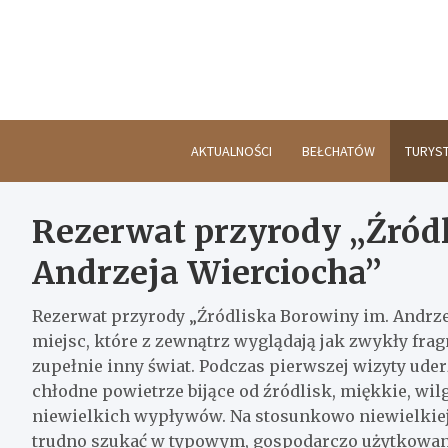
Skip
to
content
AKTUALNOŚCI
BEŁCHATÓW
TURYS
Rezerwat przyrody „Źród
Andrzeja Wierciocha”
Rezerwat przyrody „Źródliska Borowiny im. Andrze
miejsc, które z zewnątrz wyglądają jak zwykły frag
zupełnie inny świat. Podczas pierwszej wizyty ude
chłodne powietrze bijące od źródlisk, miękkie, wil
niewielkich wypływów. Na stosunkowo niewielkiej 
trudno szukać w typowym, gospodarczo użytkowanym