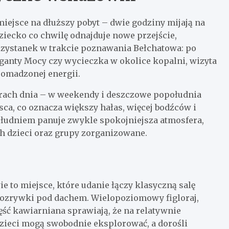
miejsce na dłuższy pobyt – dwie godziny mijają na
ziecko co chwilę odnajduje nowe przejście,
przystanek w trakcie poznawania Bełchatowa: po
iganty Mocy czy wycieczka w okolice kopalni, wizyta
romadzonej energii.
orach dnia – w weekendy i deszczowe popołudnia
jsca, co oznacza większy hałas, więcej bodźców i
łudniem panuje zwykle spokojniejsza atmosfera,
 dzieci oraz grupy zorganizowane.
e to miejsce, które udanie łączy klasyczną salę
rozrywki pod dachem. Wielopoziomowy figloraj,
ęść kawiarniana sprawiają, że na relatywnie
dzieci mogą swobodnie eksplorować, a dorośli