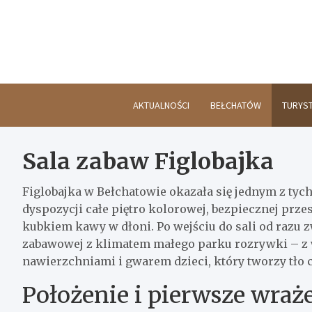
Skip
to
content
AKTUALNOŚCI
BEŁCHATÓW
TURYS
Sala zabaw Figlobajka
Figlobajka w Bełchatowie okazała się jednym z tyc
dyspozycji całe piętro kolorowej, bezpiecznej prze
kubkiem kawy w dłoni. Po wejściu do sali od razu 
zabawowej z klimatem małego parku rozrywki – z
nawierzchniami i gwarem dzieci, który tworzy tło c
Położenie i pierwsze wraż