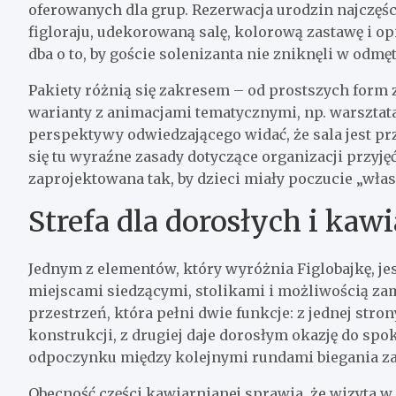
oferowanych dla grup. Rezerwacja urodzin najczęśc
figloraju, udekorowaną salę, kolorową zastawę i o
dba o to, by goście solenizanta nie zniknęli w odmęt
Pakiety różnią się zakresem – od prostszych form
warianty z animacjami tematycznymi, np. warszta
perspektywy odwiedzającego widać, że sala jest pr
się tu wyraźne zasady dotyczące organizacji przyję
zaprojektowana tak, by dzieci miały poczucie „wł
Strefa dla dorosłych i kaw
Jednym z elementów, który wyróżnia Figlobajkę, je
miejscami siedzącymi, stolikami i możliwością z
przestrzeń, która pełni dwie funkcje: z jednej str
konstrukcji, z drugiej daje dorosłym okazję do spo
odpoczynku między kolejnymi rundami biegania za
Obecność części kawiarnianej sprawia, że wizyta w 