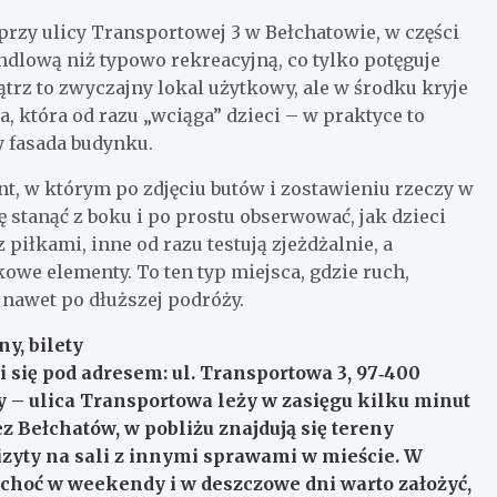
 przy ulicy Transportowej 3 w Bełchatowie, w części
andlową niż typowo rekreacyjną, co tylko potęguje
trz to zwyczajny lokal użytkowy, ale w środku kryje
 która od razu „wciąga” dzieci – w praktyce to
y fasada budynku.
t, w którym po zdjęciu butów i zostawieniu rzeczy w
 stanąć z boku i po prostu obserwować, jak dzieci
z piłkami, inne od razu testują zjeżdżalnie, a
owe elementy. To ten typ miejsca, gdzie ruch,
 nawet po dłuższej podróży.
y, bilety
 się pod adresem: ul. Transportowa 3, 97‑400
– ulica Transportowa leży w zasięgu kilku minut
z Bełchatów, w pobliżu znajdują się tereny
zyty na sali z innymi sprawami w mieście. W
choć w weekendy i w deszczowe dni warto założyć,