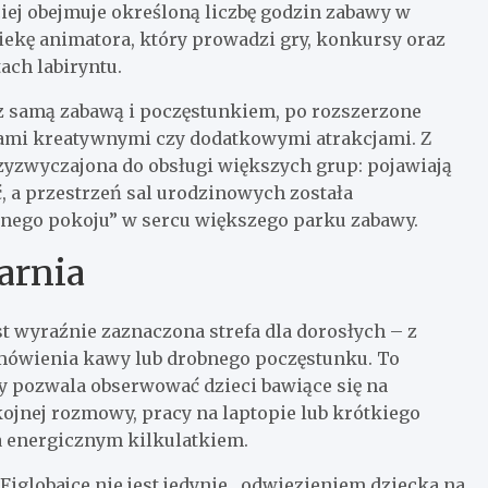
iej obejmuje określoną liczbę godzin zabawy w
piekę animatora, który prowadzi gry, konkursy oraz
ach labiryntu.
 z samą zabawą i poczęstunkiem, po rozszerzone
tami kreatywnymi czy dodatkowymi atrakcjami. Z
zyzwyczajona do obsługi większych grup: pojawiają
ć, a przestrzeń sal urodzinowych została
asnego pokoju” w sercu większego parku zabawy.
iarnia
st wyraźnie zaznaczona strefa dla dorosłych – z
amówienia kawy lub drobnego poczęstunku. To
ony pozwala obserwować dzieci bawiące się na
kojnej rozmowy, pracy na laptopie lub krótkiego
 energicznym kilkulatkiem.
Figlobajce nie jest jedynie „odwiezieniem dziecka na