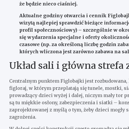
że będzie nieco ciaśniej.
Aktualne godziny otwarcia i cennik Figlobaj
wizytą najlepiej sprawdzić bieżące informacj
profil społecznościowy) – szczególnie w okres
się wydarzenia specjalne i oferty okolicznoś
czasowe (np. za określoną liczbę godzin zab
których wliczona jest zarówno zabawa na sal
Układ sali i główna strefa
Centralnym punktem Figlobajki jest rozbudowana
figloraj, w którym przeplatają się tunele, mostki, s
prowadzący dzieci wyżej i dalej, niczym mały tor p
są tu miękkie osłony, zabezpieczenia i siatki – kon
zaprojektowanej z myślą o tym, żeby dzieci mogły s
zagrożenia.
W dolnej części konstrukcji często gromadzą się mło