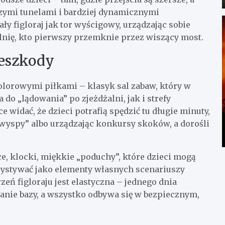
szymi tunelami i bardziej dynamicznymi
ły figloraj jak tor wyścigowy, urządzając sobie
alnię, kto pierwszy przemknie przez wiszący most.
zeszkody
 kolorowymi piłkami – klasyk sal zabaw, który w
do „lądowania” po zjeżdżalni, jak i strefy
widać, że dzieci potrafią spędzić tu długie minuty,
wyspy” albo urządzając konkursy skoków, a dorośli
, klocki, miękkie „poduchy”, które dzieci mogą
zystywać jako elementy własnych scenariuszy
eń figloraju jest elastyczna – jednego dnia
nie bazy, a wszystko odbywa się w bezpiecznym,