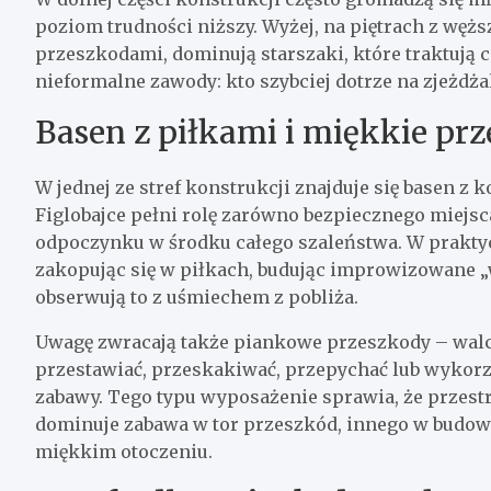
poziom trudności niższy. Wyżej, na piętrach z węż
przeszkodami, dominują starszaki, które traktują ca
nieformalne zawody: kto szybciej dotrze na zjeżdż
Basen z piłkami i miękkie pr
W jednej ze stref konstrukcji znajduje się basen z
Figlobajce pełni rolę zarówno bezpiecznego miejsca 
odpoczynku w środku całego szaleństwa. W praktyce 
zakopując się w piłkach, budując improwizowane „
obserwują to z uśmiechem z pobliża.
Uwagę zwracają także piankowe przeszkody – walce
przestawiać, przeskakiwać, przepychać lub wykor
zabawy. Tego typu wyposażenie sprawia, że przestrz
dominuje zabawa w tor przeszkód, innego w budowa
miękkim otoczeniu.