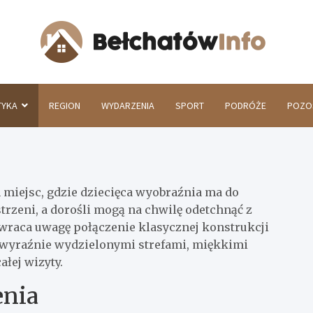
Beł
TYKA
REGION
WYDARZENIA
SPORT
PODRÓŻE
POZO
h miejsc, gdzie dziecięca wyobraźnia ma do
strzeni, a dorośli mogą na chwilę odetchnąć z
zwraca uwagę połączenie klasycznej konstrukcji
 wyraźnie wydzielonymi strefami, miękkimi
ałej wizyty.
enia