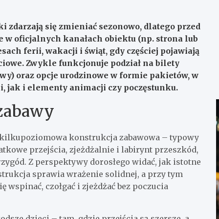
ki zdarzają się zmieniać sezonowo, dlatego przed
e w oficjalnych kanałach obiektu (np. strona lub
ach ferii, wakacji i świąt, gdy częściej pojawiają
ciowe. Zwykle funkcjonuje podział na bilety
awy) oraz opcje urodzinowe w formie pakietów, w
i, jak i elementy animacji czy poczęstunku.
 zabawy
, kilkupoziomowa konstrukcja zabawowa – typowy
iatkowe przejścia, zjeżdżalnie i labirynt przeszkód,
rzygód. Z perspektywy dorosłego widać, jak istotne
strukcja sprawia wrażenie solidnej, a przy tym
ię wspinać, czołgać i zjeżdżać bez poczucia
dsze dzieci – tam, gdzie przejścia są szersze, a