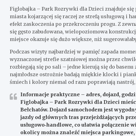
Figlobajka – Park Rozrywki dla Dzieci znajduje się
miasta kojarzącej się raczej ze strefą usługową i h
efekt zaskoczenia po przekroczeniu progu. Z zewną
się gęsto zabudowana, wielopoziomowa konstrukcja,
miejsce okazuje się dużo większe, niż sugerowałab
Podczas wizyty najbardziej w pamięć zapada momen
wyznaczonej strefie szatniowej można przez chwilę
rozbiegają się po sali – jedne kierują się do basenu 
najmłodsze ostrożnie badają miękkie klocki i piank
śmiech i kolory niemal od razu poprawiają nastrój,
Informacje praktyczne – adres, dojazd, godzin
Figlobajka – Park Rozrywki dla Dzieci mieści
Bełchatów. Dojazd samochodem jest wygodny 
jazdy od głównych tras przejeżdżających prze
usługowo‑handlowe, co ułatwia połączenie wi
okolicy można znaleźć miejsca parkingowe, 