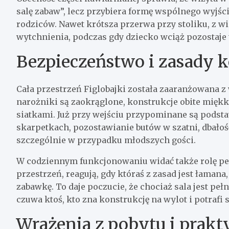
salę zabaw”, lecz przybiera formę wspólnego wyjści
rodziców. Nawet krótsza przerwa przy stoliku, z wi
wytchnienia, podczas gdy dziecko wciąż pozostaje 
Bezpieczeństwo i zasady k
Cała przestrzeń Figlobajki została zaaranżowana
narożniki są zaokrąglone, konstrukcje obite miękk
siatkami. Już przy wejściu przypominane są podst
skarpetkach, pozostawianie butów w szatni, dbało
szczególnie w przypadku młodszych gości.
W codziennym funkcjonowaniu widać także rolę pe
przestrzeń, reagują, gdy któraś z zasad jest łaman
zabawkę. To daje poczucie, że chociaż sala jest peł
czuwa ktoś, kto zna konstrukcję na wylot i potrafi
Wrażenia z pobytu i prak