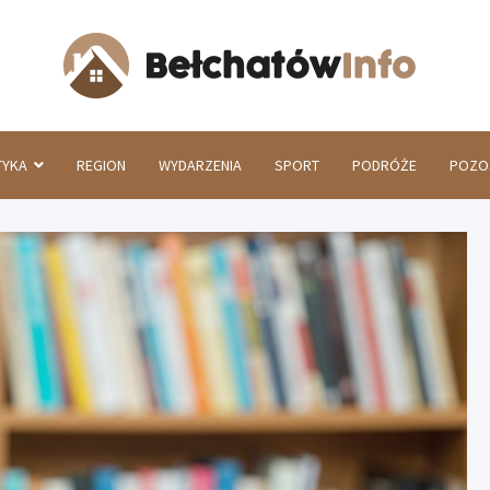
Beł
TYKA
REGION
WYDARZENIA
SPORT
PODRÓŻE
POZO