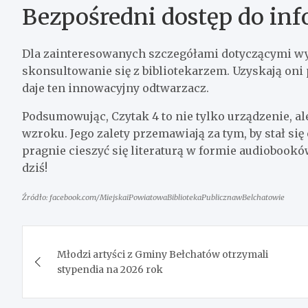
Bezpośredni dostęp do inf
Dla zainteresowanych szczegółami dotyczącymi wy
skonsultowanie się z bibliotekarzem. Uzyskają oni 
daje ten innowacyjny odtwarzacz.
Podsumowując, Czytak 4 to nie tylko urządzenie, al
wzroku. Jego zalety przemawiają za tym, by stał s
pragnie cieszyć się literaturą w formie audiobooków
dziś!
Źródło: facebook.com/MiejskaiPowiatowaBibliotekaPublicznawBelchatowie
Nawigacja
Młodzi artyści z Gminy Bełchatów otrzymali
wpisu
stypendia na 2026 rok