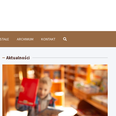
chatówInfo.pl
STAŁE
ARCHIWUM
KONTAKT
Aktualności