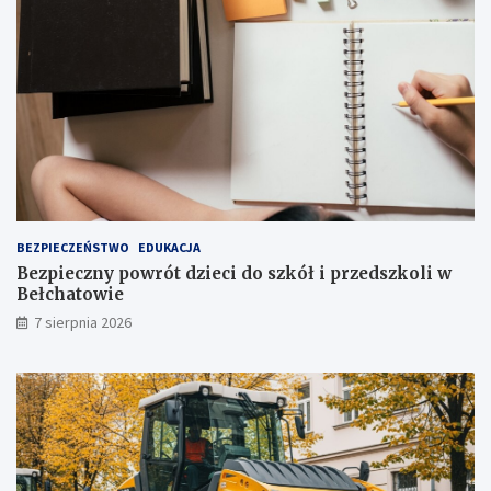
r
t
a
o
k
p
c
n
j
i
i
a
j
!
u
ż
t
u
ż
BEZPIECZEŃSTWO
EDUKACJA
,
Bezpieczny powrót dzieci do szkół i przedszkoli w
t
Bełchatowie
u
7 sierpnia 2026
ż
!