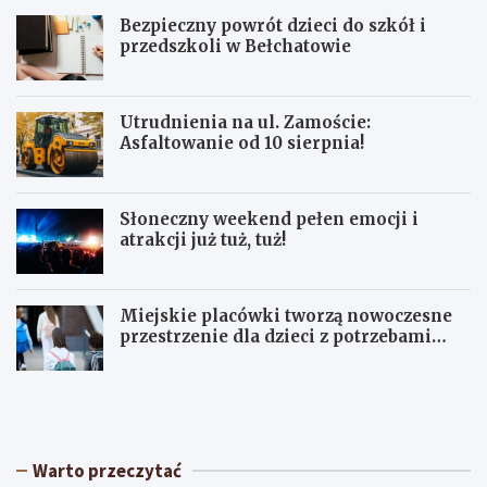
Bezpieczny powrót dzieci do szkół i
przedszkoli w Bełchatowie
Utrudnienia na ul. Zamoście:
Asfaltowanie od 10 sierpnia!
Słoneczny weekend pełen emocji i
atrakcji już tuż, tuż!
Miejskie placówki tworzą nowoczesne
przestrzenie dla dzieci z potrzebami
terapeutycznymi
S
U
ł
p
o
a
n
ł
e
y
Warto przeczytać
c
w