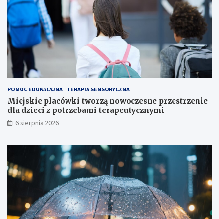
k
p
c
n
j
i
i
a
j
!
u
ż
t
u
ż
POMOC EDUKACYJNA
TERAPIA SENSORYCZNA
,
Miejskie placówki tworzą nowoczesne przestrzenie
t
dla dzieci z potrzebami terapeutycznymi
u
6 sierpnia 2026
ż
!