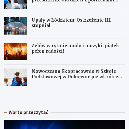
terapeutycznymi
Upały w Łódzkiem: Ostrzeżenie III
stopnia!
Zelów w rytmie mody i muzyki: piątek
pełen radości!
Nowoczesna Ekopracownia w Szkole
Podstawowej w Dobiecnie już wkrótce
otwarta!
S
U
ł
p
o
a
n
ł
e
y
Warto przeczytać
c
w
z
Ł
n
ó
y
d