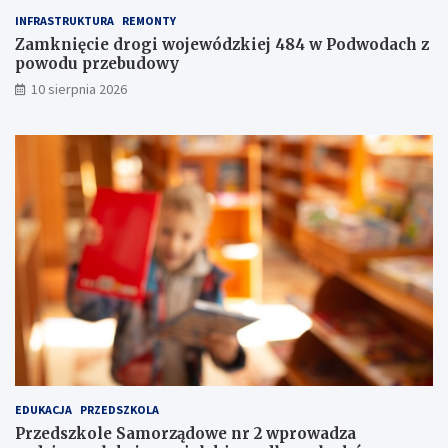
n
e
INFRASTRUKTURA
REMONTY
e
ż
m
e
Zamknięcie drogi wojewódzkiej 484 w Podwodach z
o
n
powodu przebudowy
c
i
10 sierpnia 2026
j
e
i
I
i
I
a
I
t
s
r
t
a
o
k
p
c
n
j
i
i
a
j
!
u
ż
t
u
ż
EDUKACJA
PRZEDSZKOLA
,
Przedszkole Samorządowe nr 2 wprowadza
t