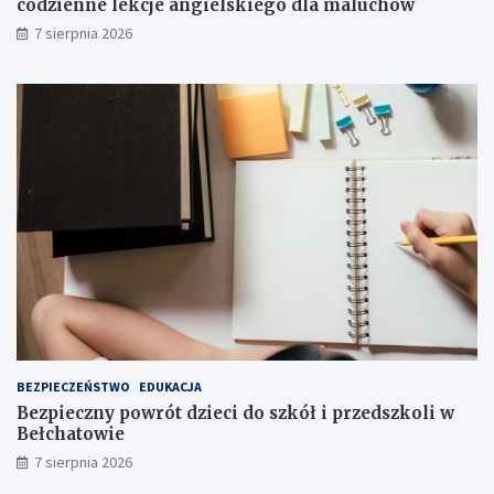
codzienne lekcje angielskiego dla maluchów
u
7 sierpnia 2026
ż
!
BEZPIECZEŃSTWO
EDUKACJA
Bezpieczny powrót dzieci do szkół i przedszkoli w
Bełchatowie
7 sierpnia 2026