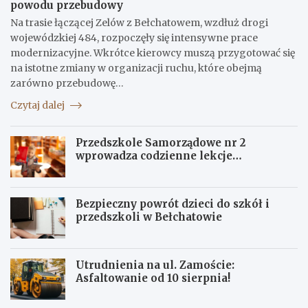
powodu przebudowy
Na trasie łączącej Zelów z Bełchatowem, wzdłuż drogi
wojewódzkiej 484, rozpoczęły się intensywne prace
modernizacyjne. Wkrótce kierowcy muszą przygotować się
na istotne zmiany w organizacji ruchu, które obejmą
zarówno przebudowę…
Czytaj dalej
Przedszkole Samorządowe nr 2
wprowadza codzienne lekcje
angielskiego dla maluchów
Bezpieczny powrót dzieci do szkół i
przedszkoli w Bełchatowie
Utrudnienia na ul. Zamoście:
Asfaltowanie od 10 sierpnia!