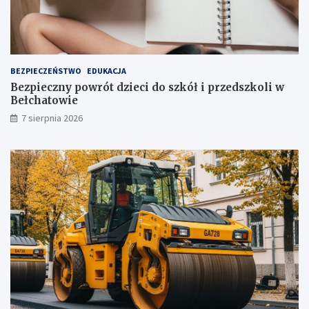
j
!
u
ż
t
u
ż
BEZPIECZEŃSTWO
EDUKACJA
,
Bezpieczny powrót dzieci do szkół i przedszkoli w
t
Bełchatowie
u
7 sierpnia 2026
ż
!