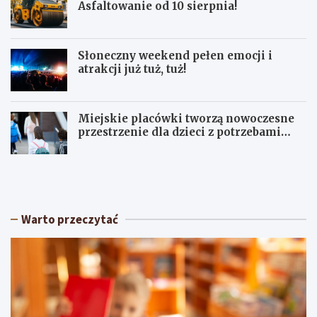
Asfaltowanie od 10 sierpnia!
Słoneczny weekend pełen emocji i
atrakcji już tuż, tuż!
Miejskie placówki tworzą nowoczesne
przestrzenie dla dzieci z potrzebami
terapeutycznymi
S
U
ł
p
o
a
n
ł
e
y
Warto przeczytać
c
w
z
Ł
n
ó
y
d
w
z
e
k
e
i
k
e