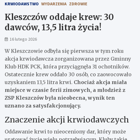
KRWIODAWSTWO
WYDARZENIA
ZDROWIE
Kleszczów oddaje krew: 30
dawców, 13,5 litra życia!
16 lutego 2026
W Kleszczowie odbyła się pierwsza w tym roku
akcja krwiodawcza zorganizowana przez Gminny
Klub HDK PCK, która przyciągnęła 31 ochotników.
Ostatecznie krew oddało 30 osób, co zaowocowało
uzyskaniem 13,5 litra krwi.
Chociaż akcja miała
miejsce w czasie ferii zimowych, a młodzież z
ZSP Kleszczów była nieobecna, wynik ten
uznano za satysfakcjonujący.
Znaczenie akcji krwiodawczych
Oddawanie krwi to nieoceniony dar, który może
uratować życie wielu potrzebującym. Kluby takie