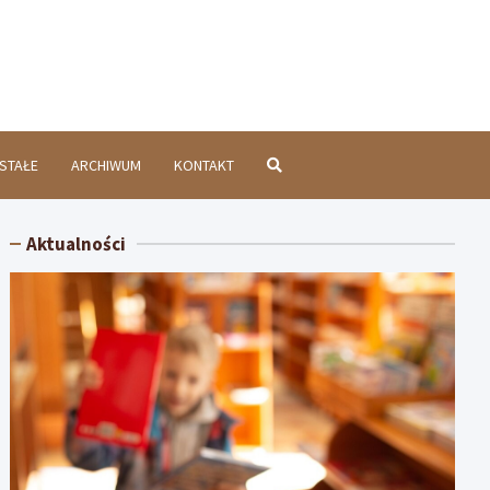
chatówInfo.pl
STAŁE
ARCHIWUM
KONTAKT
Aktualności