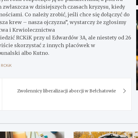
 zwłaszcza w dzisiejszych czasach kryzysu, kiedy
ciami. Co należy zrobić, jeśli chce się dołączyć do
asza krew – nasza ojczyzna”, wystarczy że zgłosimy
twa i Krwiolecznictwa
iedzić RCKiK przy ul Edwardów 3A, ale niestety od 26
iście skorzystać z innych placówek w
unalski albo Kutno.
,
RCKiK
Zwolennicy liberalizacji aborcji w Bełchatowie