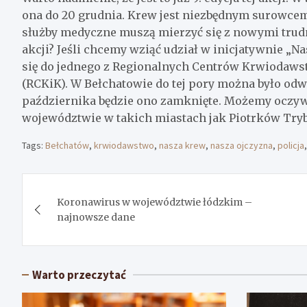
ona do 20 grudnia. Krew jest niezbędnym surowcem
służby medyczne muszą mierzyć się z nowymi trudnoś
akcji? Jeśli chcemy wziąć udział w inicjatywnie „N
się do jednego z Regionalnych Centrów Krwiodaws
(RCKiK). W Bełchatowie do tej pory można było odw
października będzie ono zamknięte. Możemy oczyw
województwie w takich miastach jak Piotrków Tryb
Tags:
Bełchatów
,
krwiodawstwo
,
nasza krew
,
nasza ojczyzna
,
policja
Nawigacja
Koronawirus w województwie łódzkim –
wpisu
najnowsze dane
Warto przeczytać