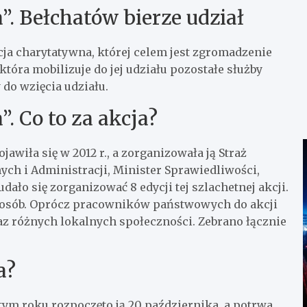
. Bełchatów bierze udział
ja charytatywna, której celem jest zgromadzenie
która mobilizuje do jej udziału pozostałe służby
do wzięcia udziału.
. Co to za akcja?
awiła się w 2012 r., a zorganizowała ją Straż
ych i Administracji, Minister Sprawiedliwości,
dało się zorganizować 8 edycji tej szlachetnej akcji.
ys. osób. Oprócz pracowników państwowych do akcji
raz różnych lokalnych społeczności. Zebrano łącznie
a?
 W tym roku rozpoczęto ją 20 października, a potrwa