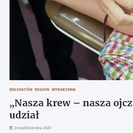
BEŁCHATÓW
REGION
WYDARZENIA
„Nasza krew – nasza ojcz
udział
24 października 2020