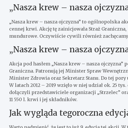
„Nasza krew – nasza ojczyzna”
„Nasza krew – nasza ojczyzna” to ogólnopolska akc
cennej krwi. Akcję tę zainicjowała Straż Graniczna, 
mundurowe. Oczywiście cywili również zachęcamy 
„Nasza krew – nasza ojczyzna”
Akcja pod hasłem „Nasza krew – nasza ojczyzna” poj
Graniczna. Patronują jej Minister Spraw Wewnętrzn
Minister Zdrowia oraz Sekretarz Stanu. Do tej pory u
W latach 2012 – 2019 wzięło w niej udział ok. 25 t
dołączyli przedstawiciele organizacji „Strzelec” o
11 550 l. krwi i jej składników.
Jak wygląda tegoroczna edycj
Warto nadmienić, że jest to już 9. edycja tej akcji.