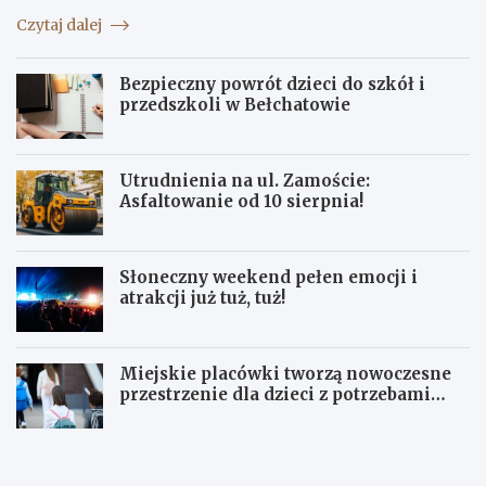
Czytaj dalej
Bezpieczny powrót dzieci do szkół i
przedszkoli w Bełchatowie
Utrudnienia na ul. Zamoście:
Asfaltowanie od 10 sierpnia!
Słoneczny weekend pełen emocji i
atrakcji już tuż, tuż!
Miejskie placówki tworzą nowoczesne
przestrzenie dla dzieci z potrzebami
terapeutycznymi
S
U
ł
p
o
a