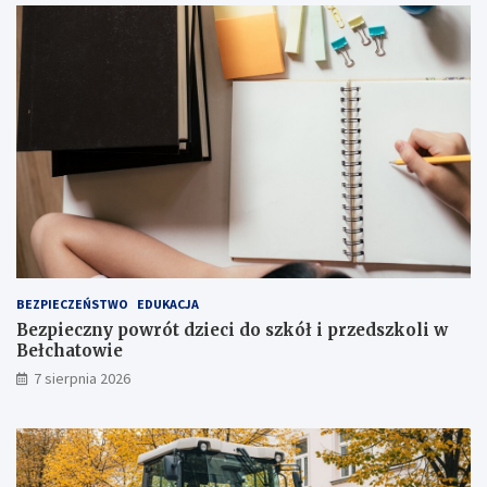
i
I
a
I
t
s
r
t
a
o
k
p
c
n
j
i
i
a
j
!
u
ż
t
u
ż
BEZPIECZEŃSTWO
EDUKACJA
,
Bezpieczny powrót dzieci do szkół i przedszkoli w
t
Bełchatowie
u
7 sierpnia 2026
ż
!