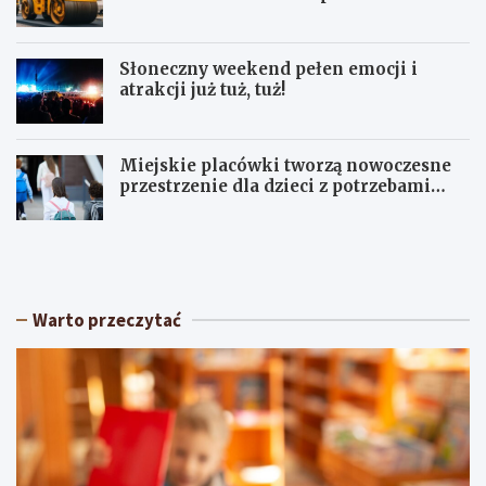
Słoneczny weekend pełen emocji i
atrakcji już tuż, tuż!
Miejskie placówki tworzą nowoczesne
przestrzenie dla dzieci z potrzebami
terapeutycznymi
S
U
ł
p
o
a
n
ł
e
y
Warto przeczytać
c
w
z
Ł
n
ó
y
d
w
z
e
k
e
i
k
e
e
m