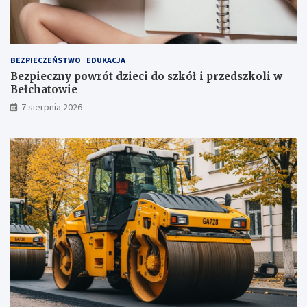
u
ż
t
u
ż
BEZPIECZEŃSTWO
EDUKACJA
,
Bezpieczny powrót dzieci do szkół i przedszkoli w
t
Bełchatowie
u
7 sierpnia 2026
ż
!