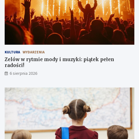
p
ł
n
e
i
n
a
r
!
a
d
o
ś
c
KULTURA
WYDARZENIA
i
Zelów w rytmie mody i muzyki: piątek pełen
!
radości!
6 sierpnia 2026