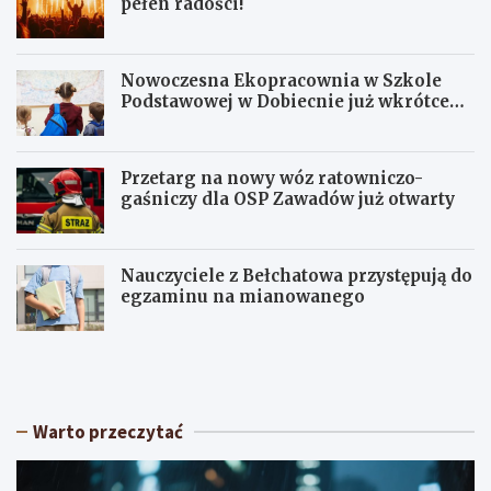
pełen radości!
Nowoczesna Ekopracownia w Szkole
Podstawowej w Dobiecnie już wkrótce
otwarta!
Przetarg na nowy wóz ratowniczo-
gaśniczy dla OSP Zawadów już otwarty
Nauczyciele z Bełchatowa przystępują do
egzaminu na mianowanego
U
Z
p
e
a
l
ł
ó
y
w
Warto przeczytać
w
w
Ł
r
ó
y