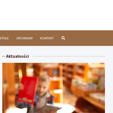
chatówInfo.pl
STAŁE
ARCHIWUM
KONTAKT
Aktualności