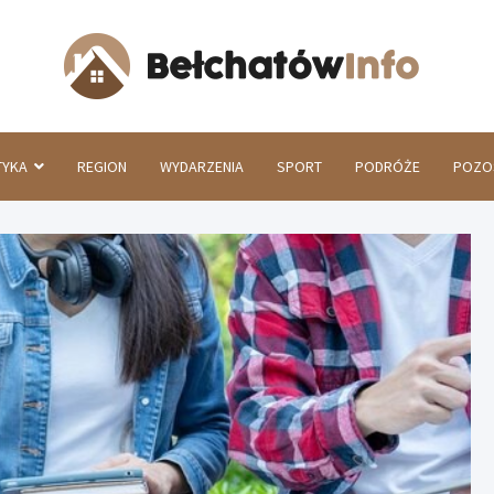
Beł
TYKA
REGION
WYDARZENIA
SPORT
PODRÓŻE
POZO