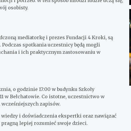
cji i potrzeb. W ten sposób młodzi ludzie uczą się,
wój osobisty.
czoną mediatorkę i prezes Fundacji 4 Kroki, są
 Podczas spotkania uczestnicy będą mogli
łuchania i ich praktycznym zastosowaniu w
znia, o godzinie 17:00 w budynku Szkoły
11 w Bełchatowie. Co istotne, uczestnictwo w
a wcześniejszych zapisów.
z wiedzy i doświadczenia ekspertki oraz nawiązać
pragną lepiej rozumieć swoje dzieci.