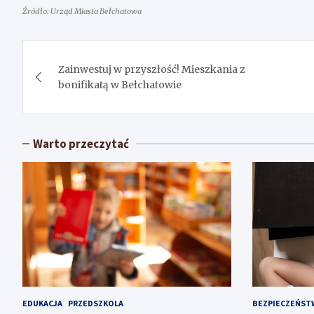
Źródło: Urząd Miasta Bełchatowa
Nawigacja
Zainwestuj w przyszłość! Mieszkania z
wpisu
bonifikatą w Bełchatowie
Warto przeczytać
EDUKACJA
PRZEDSZKOLA
BEZPIECZEŃST