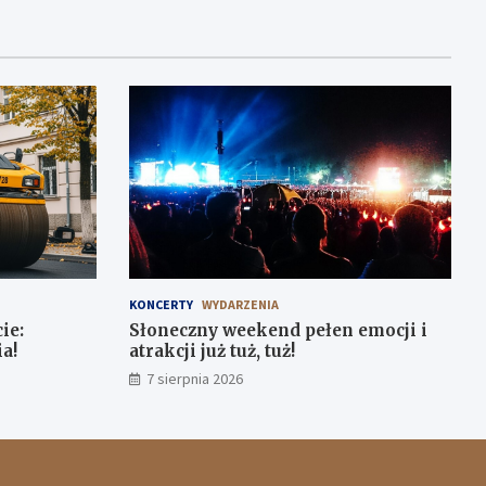
KONCERTY
WYDARZENIA
ie:
Słoneczny weekend pełen emocji i
a!
atrakcji już tuż, tuż!
7 sierpnia 2026