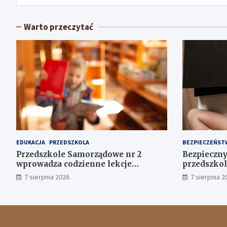
Warto przeczytać
EDUKACJA
PRZEDSZKOLA
BEZPIECZEŃST
Przedszkole Samorządowe nr 2
Bezpieczny
wprowadza codzienne lekcje
przedszkol
angielskiego dla maluchów
7 sierpnia 2026
7 sierpnia 2