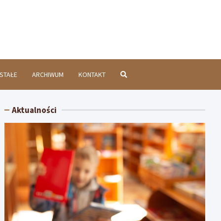
chatówInfo.pl
STAŁE
ARCHIWUM
KONTAKT
Aktualności