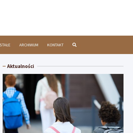
chatówInfo.pl
STAŁE
ARCHIWUM
KONTAKT
Aktualności