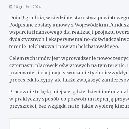
10 grudnia 2024
Dnia 9 grudnia, w siedzibie starostwa powiatowego
Podpisane zostały umowy z Wojewódzkim Fundusz
wsparcia finansowego dla realizacji projektu twor
dydaktycznych i eksperymentalno-doświadczalnyc
terenie Bełchatowa i powiatu bełchatowskiego.
Celem tych umów jest wprowadzenie nowoczesnyc
czternastu placówek oświatowych na tym terenie. P
pracownie” i obejmuje stworzenie tych niezwykłych 
proces edukacyjny, ale także zwiększyć zaintereso
Pracownie te będą miejsce, gdzie dzieci i młodzież
w praktyczny sposób, co pozwoli im lepiej ją przy
przyszłości, bez względu na to, jakie wybiorą kier
Nawigacja