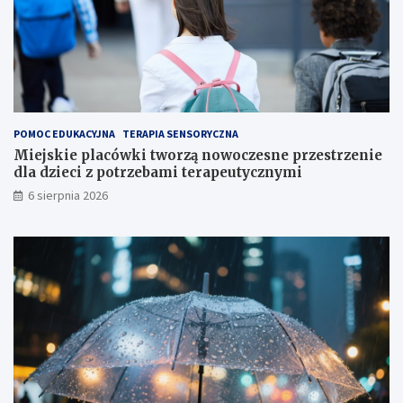
j
i
i
a
j
!
u
ż
t
u
ż
POMOC EDUKACYJNA
TERAPIA SENSORYCZNA
,
Miejskie placówki tworzą nowoczesne przestrzenie
t
dla dzieci z potrzebami terapeutycznymi
u
6 sierpnia 2026
ż
!