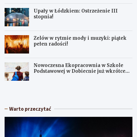
Upały w Łódzkiem: Ostrzeżenie III
stopnia!
Zelów w rytmie mody i muzyki: piątek
pełen radości!
Nowoczesna Ekopracownia w Szkole
Podstawowej w Dobiecnie już wkrótce
otwarta!
S
U
ł
p
o
a
n
ł
e
y
Warto przeczytać
c
w
z
Ł
n
ó
y
d
w
z