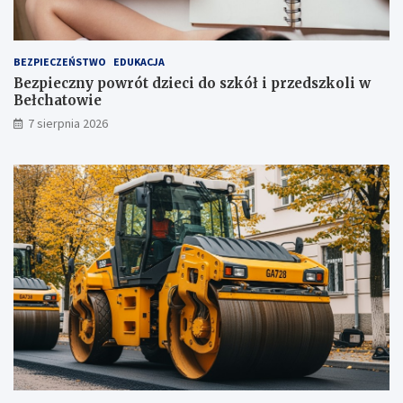
ż
t
u
ż
BEZPIECZEŃSTWO
EDUKACJA
,
Bezpieczny powrót dzieci do szkół i przedszkoli w
t
Bełchatowie
u
7 sierpnia 2026
ż
!