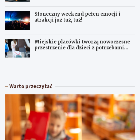
Słoneczny weekend pełen emocji i
atrakcji już tuż, tuż!
Miejskie placówki tworzą nowoczesne
przestrzenie dla dzieci z potrzebami
terapeutycznymi
S
U
ł
p
o
a
n
ł
e
y
Warto przeczytać
c
w
z
Ł
n
ó
y
d
w
z
e
k
e
i
k
e
e
m
n
: