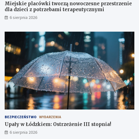
e
i
Miejskie placówki tworzą nowoczesne przestrzenie
n
:
dla dzieci z potrzebami terapeutycznymi
i
p
6 sierpnia 2026
e
i
I
ą
I
t
I
e
s
k
t
p
o
e
p
ł
n
e
i
n
a
r
!
a
d
o
ś
c
i
BEZPIECZEŃSTWO
WYDARZENIA
!
Upały w Łódzkiem: Ostrzeżenie III stopnia!
6 sierpnia 2026