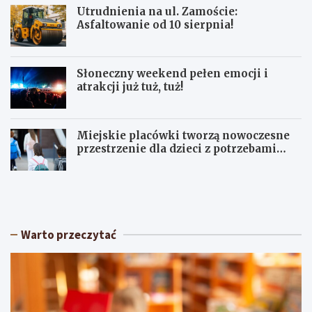
Utrudnienia na ul. Zamoście:
Asfaltowanie od 10 sierpnia!
Słoneczny weekend pełen emocji i
atrakcji już tuż, tuż!
Miejskie placówki tworzą nowoczesne
przestrzenie dla dzieci z potrzebami
terapeutycznymi
S
U
ł
p
o
a
n
ł
e
y
Warto przeczytać
c
w
z
Ł
n
ó
y
d
w
z
e
k