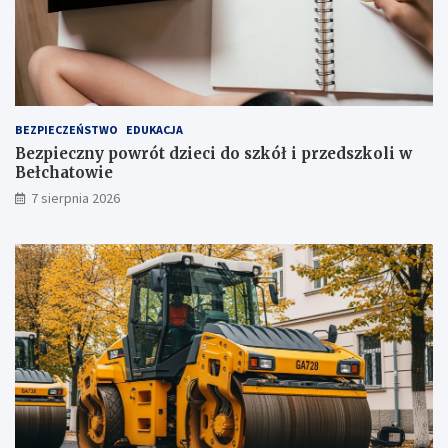
i
a
j
!
u
ż
t
u
ż
BEZPIECZEŃSTWO
EDUKACJA
,
Bezpieczny powrót dzieci do szkół i przedszkoli w
t
Bełchatowie
u
7 sierpnia 2026
ż
!