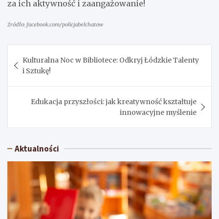
za ich aktywność i zaangażowanie!
źródło: facebook.com/policjabelchatow
Nawigacja
Kulturalna Noc w Bibliotece: Odkryj Łódzkie Talenty
wpisu
i Sztukę!
Edukacja przyszłości: jak kreatywność kształtuje
innowacyjne myślenie
Aktualności