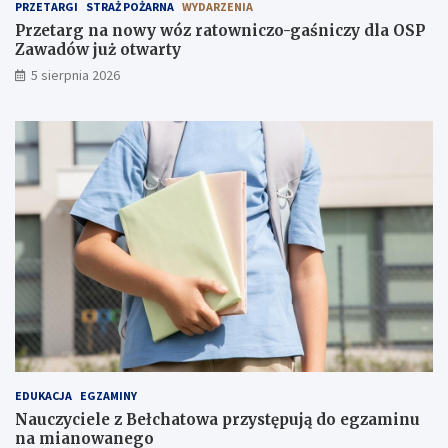
P
B
PRZETARGI
STRAŻ POŻARNA
WYDARZENIA
Z
e
Przetarg na nowy wóz ratowniczo-gaśniczy dla OSP
a
ł
Zawadów już otwarty
w
c
5 sierpnia 2026
a
h
d
a
ó
t
w
o
j
w
u
i
ż
e
o
!
t
w
a
r
t
y
EDUKACJA
EGZAMINY
Nauczyciele z Bełchatowa przystępują do egzaminu
na mianowanego