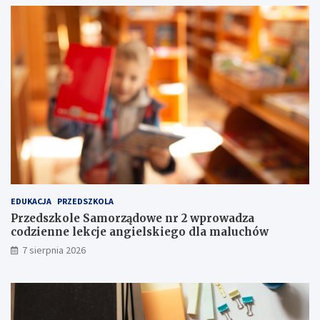
z
Ł
n
ó
y
d
w
z
e
k
e
i
k
e
e
m
n
:
d
O
p
s
e
t
ł
r
e
z
n
e
EDUKACJA
PRZEDSZKOLA
e
ż
m
e
Przedszkole Samorządowe nr 2 wprowadza
o
n
codzienne lekcje angielskiego dla maluchów
c
i
7 sierpnia 2026
j
e
i
I
i
I
a
I
t
s