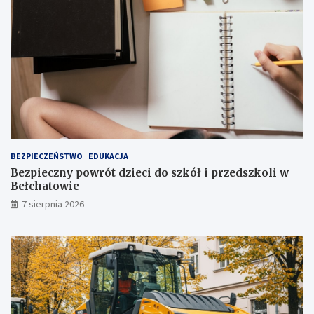
r
t
a
o
k
p
c
n
j
i
i
a
j
!
u
ż
t
u
ż
BEZPIECZEŃSTWO
EDUKACJA
,
Bezpieczny powrót dzieci do szkół i przedszkoli w
t
Bełchatowie
u
7 sierpnia 2026
ż
!