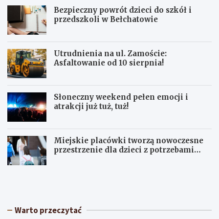
Bezpieczny powrót dzieci do szkół i
przedszkoli w Bełchatowie
Utrudnienia na ul. Zamoście:
Asfaltowanie od 10 sierpnia!
Słoneczny weekend pełen emocji i
atrakcji już tuż, tuż!
Miejskie placówki tworzą nowoczesne
przestrzenie dla dzieci z potrzebami
terapeutycznymi
S
U
ł
p
o
a
n
ł
e
y
Warto przeczytać
c
w