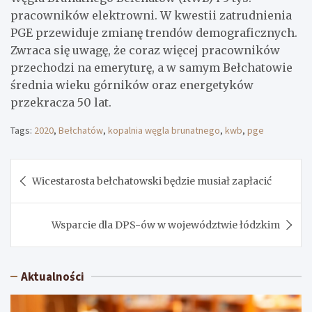
pracowników elektrowni. W kwestii zatrudnienia
PGE przewiduje zmianę trendów demograficznych.
Zwraca się uwagę, że coraz więcej pracowników
przechodzi na emeryturę, a w samym Bełchatowie
średnia wieku górników oraz energetyków
przekracza 50 lat.
Tags:
2020
,
Bełchatów
,
kopalnia węgla brunatnego
,
kwb
,
pge
Nawigacja
Wicestarosta bełchatowski będzie musiał zapłacić
wpisu
Wsparcie dla DPS-ów w województwie łódzkim
Aktualności