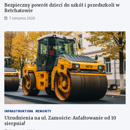
,
Bezpieczny powrót dzieci do szkół i przedszkoli w
t
Bełchatowie
u
7 sierpnia 2026
ż
!
INFRASTRUKTURA
REMONTY
Utrudnienia na ul. Zamoście: Asfaltowanie od 10
sierpnia!