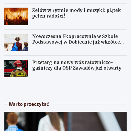
Zelów w rytmie mody i muzyki: piątek
pełen radości!
Nowoczesna Ekopracownia w Szkole
Podstawowej w Dobiecnie już wkrótce
otwarta!
Przetarg na nowy wóz ratowniczo-
gaśniczy dla OSP Zawadów już otwarty
U
Z
p
e
a
l
ł
ó
y
w
Warto przeczytać
w
w
Ł
r
ó
y
d
t
z
m