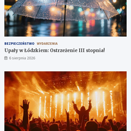
i
n
a
r
!
a
d
o
ś
c
i
BEZPIECZEŃSTWO
WYDARZENIA
!
Upały w Łódzkiem: Ostrzeżenie III stopnia!
6 sierpnia 2026