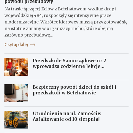
powodu przebudowy
Na trasie łączącej Zelów z Bełchatowem, wzdłuż drogi
wojewódzkiej 484, rozpoczęły się intensywne prace
modernizacyjne. Wkrótce kierowcy muszą przygotować się
na istotne zmiany w organizacji ruchu, które obejmą
zarówno przebudowę…
Czytaj dalej
Przedszkole Samorządowe nr 2
wprowadza codzienne lekcje
angielskiego dla maluchów
Bezpieczny powrót dzieci do szkół i
przedszkoli w Bełchatowie
Utrudnienia na ul. Zamoście:
Asfaltowanie od 10 sierpnia!