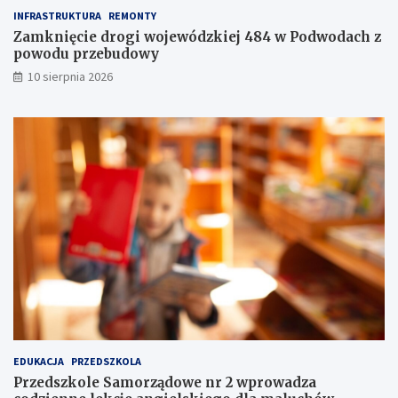
n
e
INFRASTRUKTURA
REMONTY
e
ż
m
e
Zamknięcie drogi wojewódzkiej 484 w Podwodach z
o
n
powodu przebudowy
c
i
10 sierpnia 2026
j
e
i
I
i
I
a
I
t
s
r
t
a
o
k
p
c
n
j
i
i
a
j
!
u
ż
t
u
ż
EDUKACJA
PRZEDSZKOLA
,
Przedszkole Samorządowe nr 2 wprowadza
t