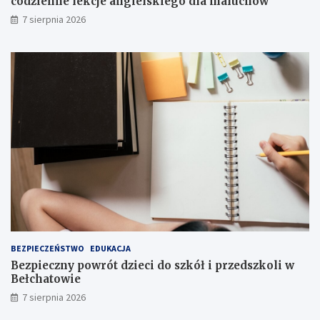
codzienne lekcje angielskiego dla maluchów
u
7 sierpnia 2026
ż
!
BEZPIECZEŃSTWO
EDUKACJA
Bezpieczny powrót dzieci do szkół i przedszkoli w
Bełchatowie
7 sierpnia 2026