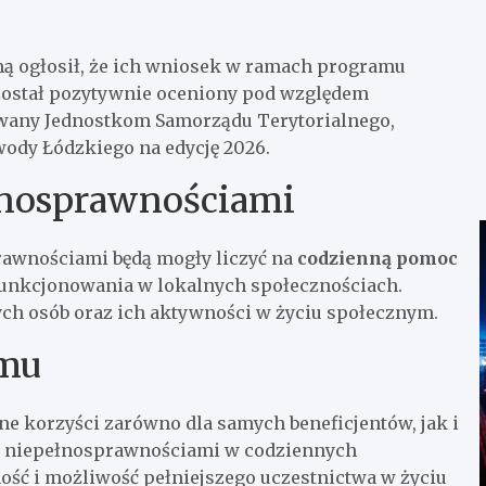
ą ogłosił, że ich wniosek w ramach programu
 został pozytywnie oceniony pod względem
wany Jednostkom Samorządu Terytorialnego,
ody Łódzkiego na edycję 2026.
ełnosprawnościami
prawnościami będą mogły liczyć na
codzienną pomoc
funkcjonowania w lokalnych społecznościach.
ch osób oraz ich aktywności w życiu społecznym.
amu
ne korzyści zarówno dla samych beneficjentów, jak i
 z niepełnosprawnościami w codziennych
ność i możliwość pełniejszego uczestnictwa w życiu