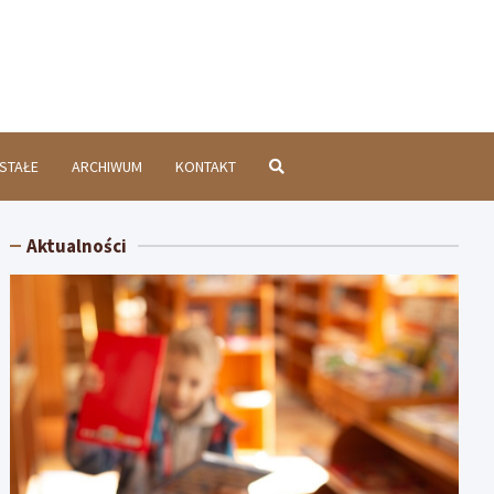
chatówInfo.pl
STAŁE
ARCHIWUM
KONTAKT
Aktualności