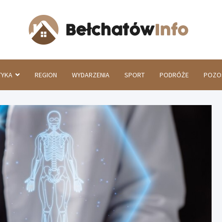
Beł
TYKA
REGION
WYDARZENIA
SPORT
PODRÓŻE
POZO