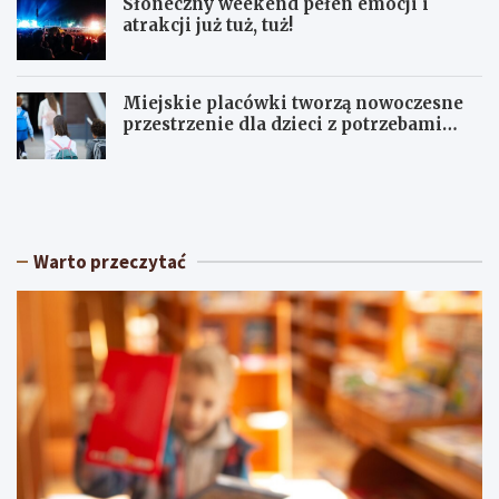
Słoneczny weekend pełen emocji i
atrakcji już tuż, tuż!
Miejskie placówki tworzą nowoczesne
przestrzenie dla dzieci z potrzebami
terapeutycznymi
S
U
ł
p
o
a
n
ł
e
y
Warto przeczytać
c
w
z
Ł
n
ó
y
d
w
z
e
k
e
i
k
e
e
m
n
:
d
O
p
s