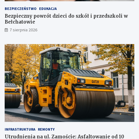
u
ż
BEZPIECZEŃSTWO
EDUKACJA
,
Bezpieczny powrót dzieci do szkół i przedszkoli w
t
Bełchatowie
u
7 sierpnia 2026
ż
!
INFRASTRUKTURA
REMONTY
Utrudnienia na ul. Zamoście: Asfaltowanie od 10