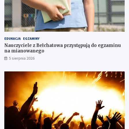
a
r
t
y
EDUKACJA
EGZAMINY
Nauczyciele z Bełchatowa przystępują do egzaminu
na mianowanego
5 sierpnia 2026