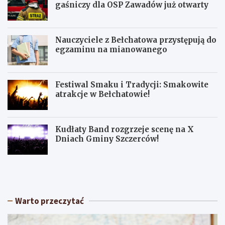
gaśniczy dla OSP Zawadów już otwarty
Nauczyciele z Bełchatowa przystępują do
egzaminu na mianowanego
Festiwal Smaku i Tradycji: Smakowite
atrakcje w Bełchatowie!
Kudłaty Band rozgrzeje scenę na X
Dniach Gminy Szczerców!
P
F
r
e
z
s
e
t
t
i
Warto przeczytać
a
w
r
a
g
l