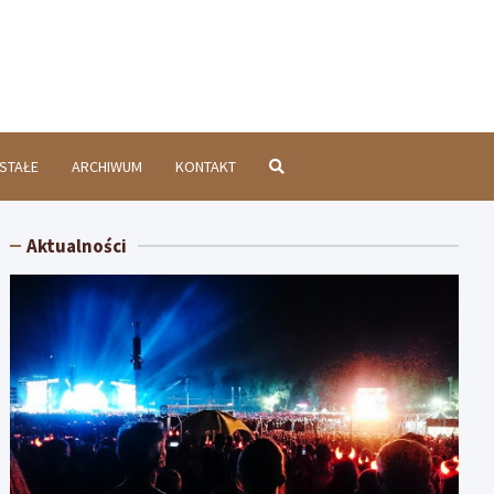
chatówInfo.pl
STAŁE
ARCHIWUM
KONTAKT
Aktualności