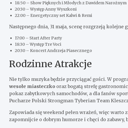
18:50 – Show Pięknych i Młodych z Dawidem Narożnym
20:30 – Występ Anny Wyszkoni
22:00 – Energetyczny set Kalwi & Remi
Następnego dnia, 31 maja, scenę rozgrzeją kolejne 
17:00 – Start After Party
18:30 – Występ Tre Voci
20:30 – Koncert Andrzeja Piasecznego
Rodzinne Atrakcje
Nie tylko muzyka będzie przyciągać gości. W progr
wesołe miasteczko
oraz bogatą strefę gastronomic
pokaz zabytkowych samochodów, a dla fanów spor
Pucharze Polski Strongman Tyberian Team Kleszc
Zapowiada się weekend pełen wrażeń, więc warto za
zapomnijcie o dobrym humorze i chęci do zabawy, 