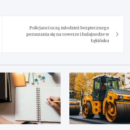
Policjanci uczą młodzież bezpiecznego
poruszania się na rowerze i hulajnodze w
Łękińsku