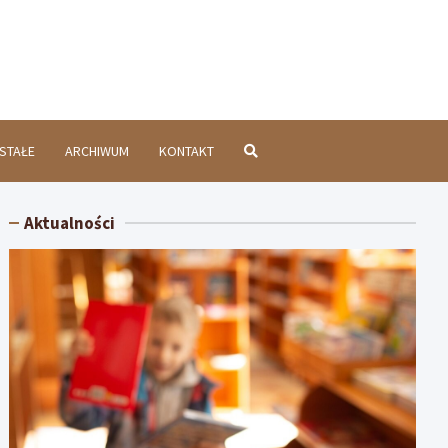
chatówInfo.pl
STAŁE
ARCHIWUM
KONTAKT
Aktualności