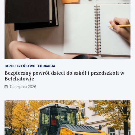
r
t
a
o
k
p
c
n
j
i
i
a
j
!
u
ż
t
u
ż
BEZPIECZEŃSTWO
EDUKACJA
,
Bezpieczny powrót dzieci do szkół i przedszkoli w
t
Bełchatowie
u
7 sierpnia 2026
ż
!