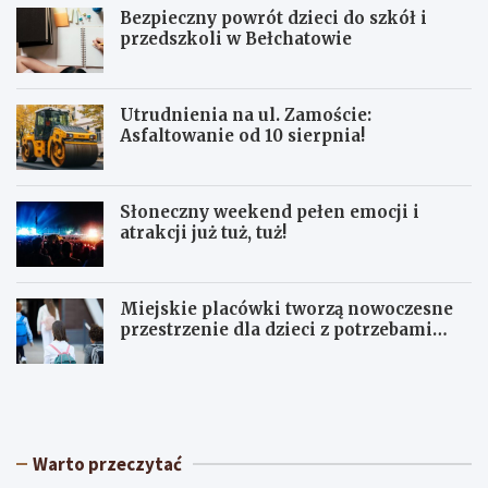
Bezpieczny powrót dzieci do szkół i
przedszkoli w Bełchatowie
Utrudnienia na ul. Zamoście:
Asfaltowanie od 10 sierpnia!
Słoneczny weekend pełen emocji i
atrakcji już tuż, tuż!
Miejskie placówki tworzą nowoczesne
przestrzenie dla dzieci z potrzebami
terapeutycznymi
S
U
ł
p
o
a
n
ł
e
y
Warto przeczytać
c
w
z
Ł