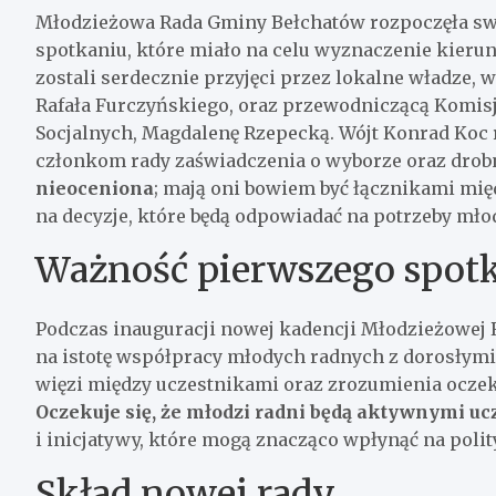
Młodzieżowa Rada Gminy Bełchatów rozpoczęła swo
spotkaniu, które miało na celu wyznaczenie kieru
zostali serdecznie przyjęci przez lokalne władze
Rafała Furczyńskiego, oraz przewodniczącą Komisji
Socjalnych, Magdalenę Rzepecką. Wójt Konrad Koc 
członkom rady zaświadczenia o wyborze oraz dro
nieoceniona
; mają oni bowiem być łącznikami mi
na decyzje, które będą odpowiadać na potrzeby mł
Ważność pierwszego spot
Podczas inauguracji nowej kadencji Młodzieżowej
na istotę współpracy młodych radnych z dorosłymi 
więzi między uczestnikami oraz zrozumienia oczeki
Oczekuje się, że młodzi radni będą aktywnymi u
i inicjatywy, które mogą znacząco wpłynąć na poli
Skład nowej rady