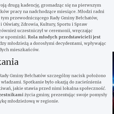
ją drugą kadencję, gromadząc się na pierwszym
nków pracy na nadchodzące miesiące. Młodzi radni
, w tym przewodniczącego Rady Gminy Bełchatów,
 Oświaty, Zdrowia, Kultury, Sportu i Spraw
również uczestniczył w ceremonii, wręczając
bne upominki.
Rola młodych przedstawicieli jest
ędzy młodzieżą a dorosłymi decydentami, wpływając
odych mieszkańców.
kania
 Rady Gminy Bełchatów szczególny nacisk położono
władzami. Spotkanie było okazją do zacieśnienia
wań, jakie stawia przed nimi lokalna społeczność.
czestnikami
życia gminy, prezentując swoje pomysły
tykę młodzieżową w regionie.