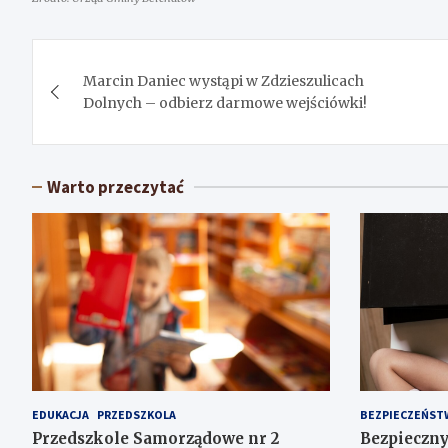
Nawigacja
Marcin Daniec wystąpi w Zdzieszulicach
wpisu
Dolnych – odbierz darmowe wejściówki!
Warto przeczytać
EDUKACJA
PRZEDSZKOLA
BEZPIECZEŃST
Przedszkole Samorządowe nr 2
Bezpieczny