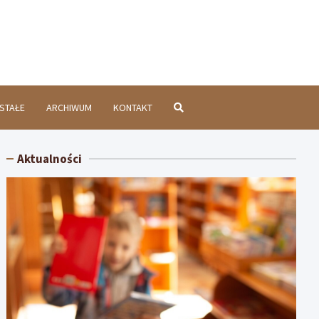
chatówInfo.pl
STAŁE
ARCHIWUM
KONTAKT
Aktualności