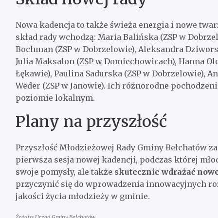
Nowa kadencja to także świeża energia i nowe twa
skład rady wchodzą: Maria Balińska (ZSP w Dobrze
Bochman (ZSP w Dobrzelowie), Aleksandra Dziworsk
Julia Maksalon (ZSP w Domiechowicach), Hanna Olcz
Łękawie), Paulina Sadurska (ZSP w Dobrzelowie), 
Weder (ZSP w Janowie). Ich różnorodne pochodzenie
poziomie lokalnym.
Plany na przyszłość
Przyszłość Młodzieżowej Rady Gminy Bełchatów zapo
pierwsza sesja nowej kadencji, podczas której młod
swoje pomysły, ale także
skutecznie wdrażać nowe
przyczynić się do wprowadzenia innowacyjnych ro
jakości życia młodzieży w gminie.
Źródło: Urząd Gminy Bełchatów