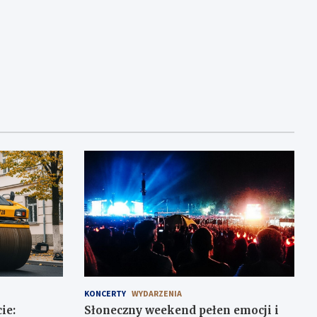
KONCERTY
WYDARZENIA
ie:
Słoneczny weekend pełen emocji i