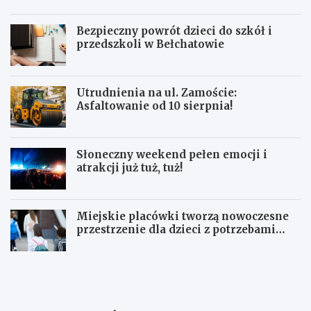
Bezpieczny powrót dzieci do szkół i
przedszkoli w Bełchatowie
Utrudnienia na ul. Zamoście:
Asfaltowanie od 10 sierpnia!
Słoneczny weekend pełen emocji i
atrakcji już tuż, tuż!
Miejskie placówki tworzą nowoczesne
przestrzenie dla dzieci z potrzebami
terapeutycznymi
S
U
ł
p
o
a
n
ł
e
y