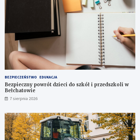
t
s
r
t
a
o
k
p
c
n
j
i
i
a
j
!
u
ż
t
u
ż
BEZPIECZEŃSTWO
EDUKACJA
,
Bezpieczny powrót dzieci do szkół i przedszkoli w
t
Bełchatowie
u
7 sierpnia 2026
ż
!