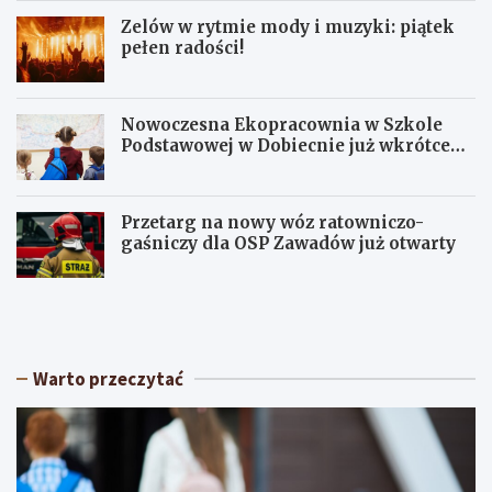
Zelów w rytmie mody i muzyki: piątek
pełen radości!
Nowoczesna Ekopracownia w Szkole
Podstawowej w Dobiecnie już wkrótce
otwarta!
Przetarg na nowy wóz ratowniczo-
gaśniczy dla OSP Zawadów już otwarty
U
Z
p
e
a
l
ł
ó
y
w
Warto przeczytać
w
w
Ł
r
ó
y
d
t
z
m
k
i