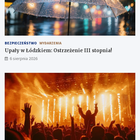
i
n
a
r
!
a
d
o
ś
c
i
BEZPIECZEŃSTWO
WYDARZENIA
!
Upały w Łódzkiem: Ostrzeżenie III stopnia!
6 sierpnia 2026