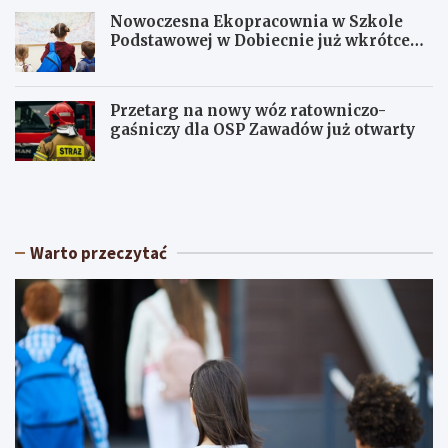
Nowoczesna Ekopracownia w Szkole
Podstawowej w Dobiecnie już wkrótce
otwarta!
Przetarg na nowy wóz ratowniczo-
gaśniczy dla OSP Zawadów już otwarty
U
Z
p
e
a
l
ł
ó
y
w
Warto przeczytać
w
w
Ł
r
ó
y
d
t
z
m
k
i
i
e
e
m
m
o
:
d
O
y