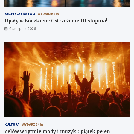
ś
c
i
BEZPIECZEŃSTWO
WYDARZENIA
!
Upały w Łódzkiem: Ostrzeżenie III stopnia!
6 sierpnia 2026
KULTURA
WYDARZENIA
Zelów w rytmie mody i muzyki: piątek pełen