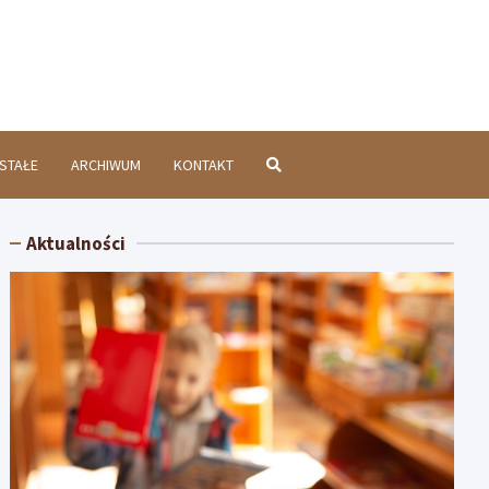
chatówInfo.pl
STAŁE
ARCHIWUM
KONTAKT
Aktualności