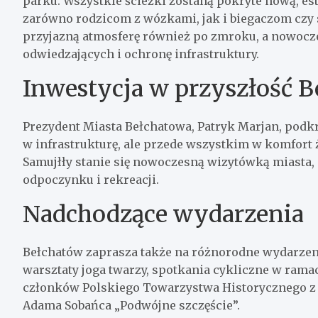
parku. Wszystkie ścieżki zostaną pokryte nową, es
zarówno rodzicom z wózkami, jak i biegaczom czy 
przyjazną atmosferę również po zmroku, a nowocz
odwiedzających i ochronę infrastruktury.
Inwestycja w przyszłość 
Prezydent Miasta Bełchatowa, Patryk Marjan, podkre
w infrastrukturę, ale przede wszystkim w komfort
Samujłły stanie się nowoczesną wizytówką miasta, 
odpoczynku i rekreacji.
Nadchodzące wydarzenia
Bełchatów zaprasza także na różnorodne wydarzenia
warsztaty joga twarzy, spotkania cykliczne w rama
członków Polskiego Towarzystwa Historycznego z ok
Adama Sobańca „Podwójne szczęście”.