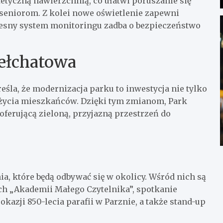
tetyczną nawierzchnią, co ułatwi poruszanie się
seniorom. Z kolei nowe oświetlenie zapewni
esny system monitoringu zadba o bezpieczeństwo
Bełchatowa
śla, że modernizacja parku to inwestycja nie tylko
 życia mieszkańców. Dzięki tym zmianom, Park
oferującą zieloną, przyjazną przestrzeń do
, które będą odbywać się w okolicy. Wśród nich są
ch „Akademii Małego Czytelnika”, spotkanie
azji 850-lecia parafii w Parznie, a także stand-up