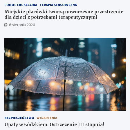
ż
POMOC EDUKACYJNA
TERAPIA SENSORYCZNA
,
Miejskie placówki tworzą nowoczesne przestrzenie
t
dla dzieci z potrzebami terapeutycznymi
u
6 sierpnia 2026
ż
!
BEZPIECZEŃSTWO
WYDARZENIA
Upały w Łódzkiem: Ostrzeżenie III stopnia!