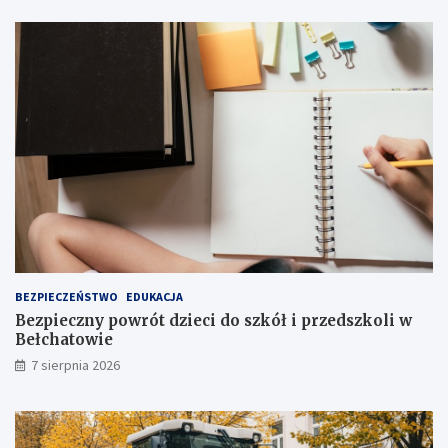
i
I
i
I
a
I
t
s
r
t
a
o
k
p
c
n
j
i
i
a
j
!
u
ż
t
u
ż
BEZPIECZEŃSTWO
EDUKACJA
,
Bezpieczny powrót dzieci do szkół i przedszkoli w
t
Bełchatowie
u
7 sierpnia 2026
ż
!