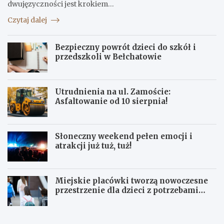
dwujęzyczności jest krokiem…
Czytaj dalej
Bezpieczny powrót dzieci do szkół i
przedszkoli w Bełchatowie
Utrudnienia na ul. Zamoście:
Asfaltowanie od 10 sierpnia!
Słoneczny weekend pełen emocji i
atrakcji już tuż, tuż!
Miejskie placówki tworzą nowoczesne
przestrzenie dla dzieci z potrzebami
terapeutycznymi
S
U
ł
p
o
a