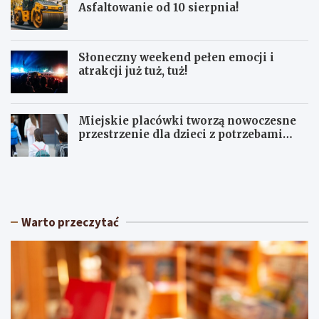
Asfaltowanie od 10 sierpnia!
Słoneczny weekend pełen emocji i
atrakcji już tuż, tuż!
Miejskie placówki tworzą nowoczesne
przestrzenie dla dzieci z potrzebami
terapeutycznymi
S
U
ł
p
o
a
n
ł
e
y
Warto przeczytać
c
w
z
Ł
n
ó
y
d
w
z
e
k
e
i
k
e