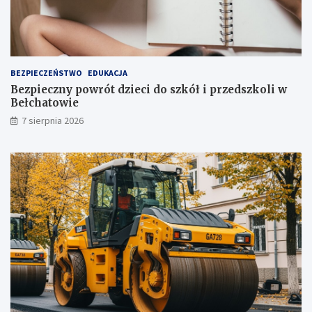
j
!
u
ż
t
u
ż
BEZPIECZEŃSTWO
EDUKACJA
,
Bezpieczny powrót dzieci do szkół i przedszkoli w
t
Bełchatowie
u
7 sierpnia 2026
ż
!