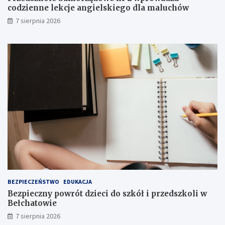
o
n
codzienne lekcje angielskiego dla maluchów
c
i
7 sierpnia 2026
j
e
i
I
i
I
a
I
t
s
r
t
a
o
k
p
c
n
j
i
i
a
j
!
u
ż
t
u
ż
BEZPIECZEŃSTWO
EDUKACJA
,
Bezpieczny powrót dzieci do szkół i przedszkoli w
t
Bełchatowie
u
7 sierpnia 2026
ż