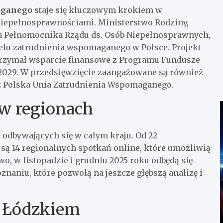
aganego
staje się kluczowym krokiem w
 niepełnosprawnościami. Ministerstwo Rodziny,
ura Pełnomocnika Rządu ds. Osób Niepełnosprawnych,
delu zatrudnienia wspomaganego w Polsce. Projekt
otrzymał wsparcie finansowe z Programu Fundusze
–2029. W przedsięwzięcie zaangażowane są również
z Polska Unia Zatrudnienia Wspomaganego.
 w regionach
h
odbywających się w całym kraju. Od 22
są 14 regionalnych spotkań online, które umożliwią
, w listopadzie i grudniu 2025 roku odbędą się
naniu, które pozwolą na jeszcze głębszą analizę i
 Łódzkiem