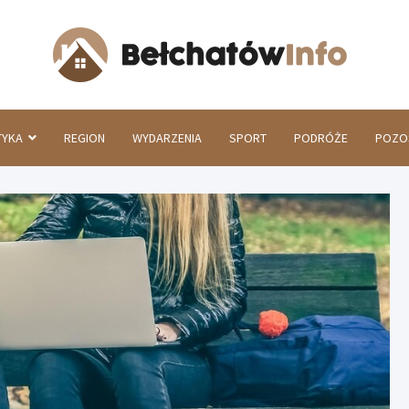
Beł
TYKA
REGION
WYDARZENIA
SPORT
PODRÓŻE
POZO