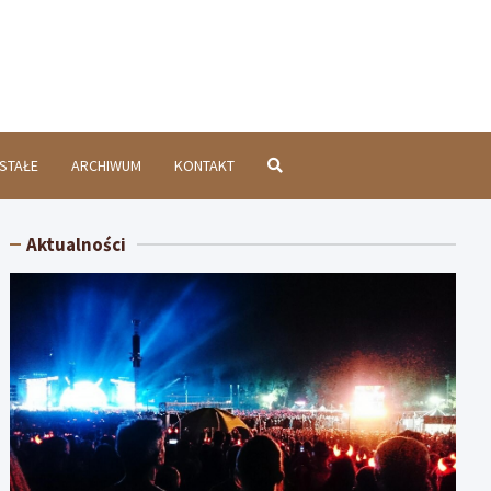
chatówInfo.pl
STAŁE
ARCHIWUM
KONTAKT
Aktualności