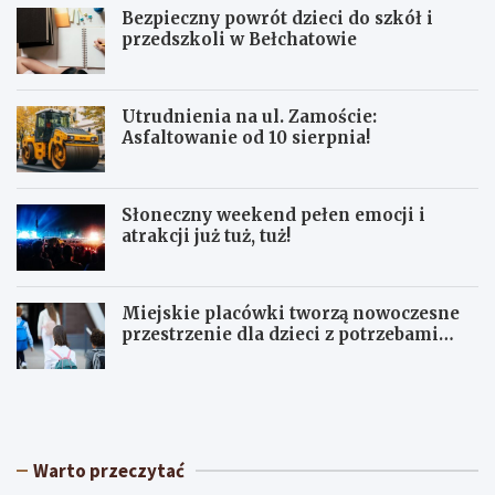
Bezpieczny powrót dzieci do szkół i
przedszkoli w Bełchatowie
Utrudnienia na ul. Zamoście:
Asfaltowanie od 10 sierpnia!
Słoneczny weekend pełen emocji i
atrakcji już tuż, tuż!
Miejskie placówki tworzą nowoczesne
przestrzenie dla dzieci z potrzebami
terapeutycznymi
S
U
ł
p
o
a
n
ł
e
y
Warto przeczytać
c
w
z
Ł