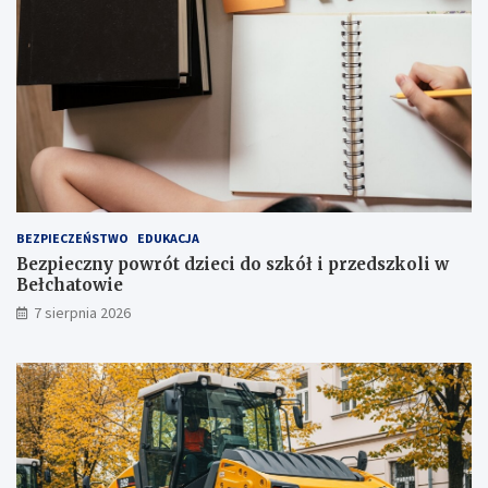
r
t
a
o
k
p
c
n
j
i
i
a
j
!
u
ż
t
u
ż
BEZPIECZEŃSTWO
EDUKACJA
,
Bezpieczny powrót dzieci do szkół i przedszkoli w
t
Bełchatowie
u
7 sierpnia 2026
ż
!