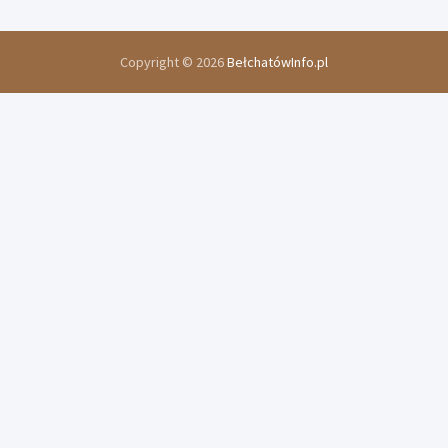
Copyright © 2026
BełchatówInfo.pl