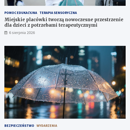
t
u
ż
POMOC EDUKACYJNA
TERAPIA SENSORYCZNA
,
Miejskie placówki tworzą nowoczesne przestrzenie
t
dla dzieci z potrzebami terapeutycznymi
u
6 sierpnia 2026
ż
!
BEZPIECZEŃSTWO
WYDARZENIA