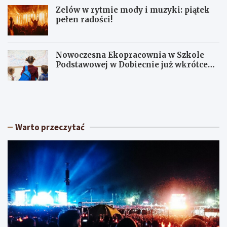
Zelów w rytmie mody i muzyki: piątek
pełen radości!
Nowoczesna Ekopracownia w Szkole
Podstawowej w Dobiecnie już wkrótce
otwarta!
S
U
ł
p
o
a
n
ł
e
y
Warto przeczytać
c
w
z
Ł
n
ó
y
d
w
z
e
k
e
i
k
e
e
m
n
:
d
O