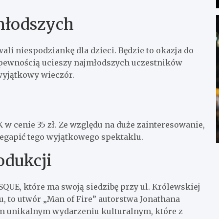
jmłodszych
li niespodziankę dla dzieci. Będzie to okazja do
z pewnością ucieszy najmłodszych uczestników
wyjątkowy wieczór.
w cenie 35 zł. Ze względu na duże zainteresowanie,
zegapić tego wyjątkowego spektaklu.
odukcji
SQUE, które ma swoją siedzibę przy ul. Królewskiej
u, to utwór „Man of Fire” autorstwa Jonathana
ym unikalnym wydarzeniu kulturalnym, które z