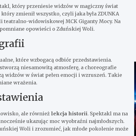
akl, który przeniesie widzów w magiczny świat
, który zmienił wszystko, czyli jaka była ZDUNKA
ali teatralno-widowiskowej MCK Giganty Mocy. Na
apomniane opowieści o Zduńskiej Woli.
grafii
ualne, które wzbogacą odbiór przedstawienia.
stworzą niesamowitą atmosferę, a choreografie
 widzów w świat pełen emocji i wzruszeń. Takie
niane wrażenia.
stawienia
idowisko, ale również
lekcja historii
. Spektakl ma na
 jednocześnie ukazując moc wyobraźni najmłodszych.
duńskiej Woli i zrozumieć, jak młode pokolenie może