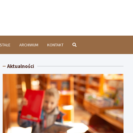
chatówInfo.pl
STAŁE
ARCHIWUM
KONTAKT
Aktualności