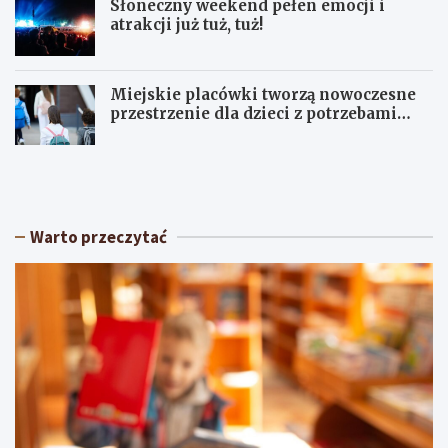
Słoneczny weekend pełen emocji i
atrakcji już tuż, tuż!
Miejskie placówki tworzą nowoczesne
przestrzenie dla dzieci z potrzebami
terapeutycznymi
S
U
ł
p
o
a
n
ł
e
y
Warto przeczytać
c
w
z
Ł
n
ó
y
d
w
z
e
k
e
i
k
e
e
m
n
:
d
O
p
s