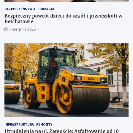
u
ż
BEZPIECZEŃSTWO
EDUKACJA
,
Bezpieczny powrót dzieci do szkół i przedszkoli w
t
Bełchatowie
u
7 sierpnia 2026
ż
!
INFRASTRUKTURA
REMONTY
Utrudnienia na ul. Zamoście: Asfaltowanie od 10