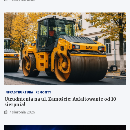
ż
!
INFRASTRUKTURA
REMONTY
Utrudnienia na ul. Zamoście: Asfaltowanie od 10
sierpnia!
7 sierpnia 2026