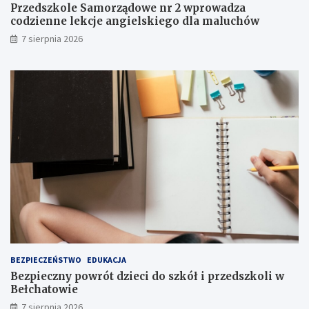
m
e
Przedszkole Samorządowe nr 2 wprowadza
o
n
codzienne lekcje angielskiego dla maluchów
c
i
7 sierpnia 2026
j
e
i
I
i
I
a
I
t
s
r
t
a
o
k
p
c
n
j
i
i
a
j
!
u
ż
t
u
ż
BEZPIECZEŃSTWO
EDUKACJA
,
Bezpieczny powrót dzieci do szkół i przedszkoli w
t
Bełchatowie
u
7 sierpnia 2026