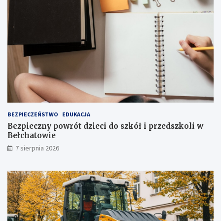
r
t
a
o
k
p
c
n
j
i
i
a
j
!
u
ż
t
u
ż
BEZPIECZEŃSTWO
EDUKACJA
,
Bezpieczny powrót dzieci do szkół i przedszkoli w
t
Bełchatowie
u
7 sierpnia 2026
ż
!