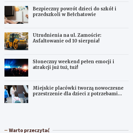
Bezpieczny powrót dzieci do szkół i
przedszkoli w Bełchatowie
Utrudnienia na ul. Zamoście:
Asfaltowanie od 10 sierpnia!
Słoneczny weekend pełen emocji i
atrakcji już tuż, tuż!
Miejskie placówki tworzą nowoczesne
przestrzenie dla dzieci z potrzebami
terapeutycznymi
S
U
ł
p
o
a
n
ł
e
y
Warto przeczytać
c
w