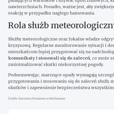
panujących warunków i używać opon zimowych, któ
nawierzchniach. Ponadto, ważne jest, aby zwiększyć
reakcję w przypadku nagłego hamowania.
Rola służb meteorologiczn
Służby meteorologiczne oraz lokalne władze odgry
kryzysową. Regularne monitorowanie sytuacji i do
mieszkańcom lepiej przygotować się na nadchodz
komunikaty i stosowali się do zaleceń
, co może 
zminimalizować skutki niekorzystnej pogody.
Podsumowując, marznące opady wymagają szczegól
przygotowaniu i stosowaniu się do zaleceń służb,
skutków i zapewnienie bezpieczeństwa wszystki
Źródło: Starostwo Powiatowe w Bełchatowie
Nawigacja