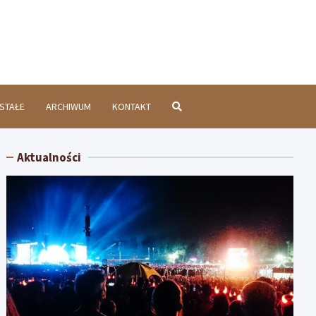
chatówInfo.pl
STAŁE
ARCHIWUM
KONTAKT
Aktualności