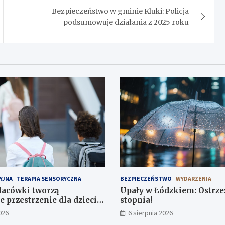
Bezpieczeństwo w gminie Kluki: Policja
podsumowuje działania z 2025 roku
YJNA
TERAPIA SENSORYCZNA
BEZPIECZEŃSTWO
WYDARZENIA
lacówki tworzą
Upały w Łódzkiem: Ostrzeż
 przestrzenie dla dzieci z
stopnia!
 terapeutycznymi
026
6 sierpnia 2026