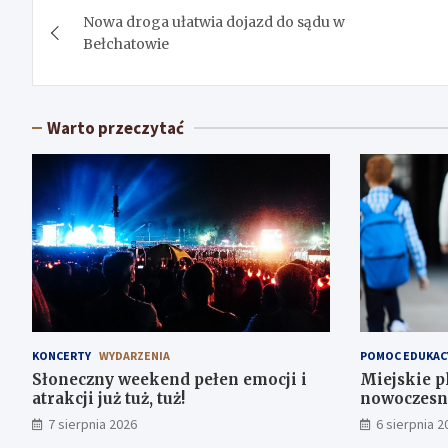
Nowa droga ułatwia dojazd do sądu w
wpisu
Bełchatowie
Warto przeczytać
KONCERTY
WYDARZENIA
POMOC EDUKAC
Słoneczny weekend pełen emocji i
Miejskie p
atrakcji już tuż, tuż!
nowoczesne
potrzebami
7 sierpnia 2026
6 sierpnia 2