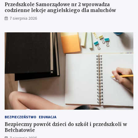
m
e
Przedszkole Samorządowe nr 2 wprowadza
o
n
codzienne lekcje angielskiego dla maluchów
c
i
7 sierpnia 2026
j
e
i
I
i
I
a
I
t
s
r
t
a
o
k
p
c
n
j
i
i
a
j
!
u
ż
t
u
ż
BEZPIECZEŃSTWO
EDUKACJA
,
Bezpieczny powrót dzieci do szkół i przedszkoli w
t
Bełchatowie
u