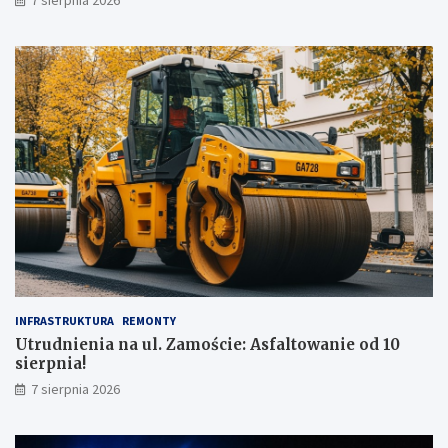
7 sierpnia 2026
ż
!
INFRASTRUKTURA
REMONTY
Utrudnienia na ul. Zamoście: Asfaltowanie od 10
sierpnia!
7 sierpnia 2026