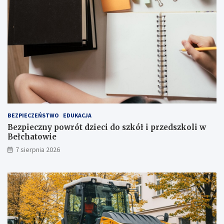
r
t
a
o
k
p
c
n
j
i
i
a
j
!
u
ż
t
u
ż
BEZPIECZEŃSTWO
EDUKACJA
,
Bezpieczny powrót dzieci do szkół i przedszkoli w
t
Bełchatowie
u
7 sierpnia 2026
ż
!