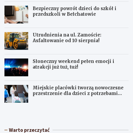
Bezpieczny powrót dzieci do szkół i
przedszkoli w Bełchatowie
Utrudnienia na ul. Zamoście:
Asfaltowanie od 10 sierpnia!
Słoneczny weekend pełen emocji i
atrakcji już tuż, tuż!
Miejskie placówki tworzą nowoczesne
przestrzenie dla dzieci z potrzebami
terapeutycznymi
S
U
ł
p
o
a
n
ł
e
y
Warto przeczytać
c
w