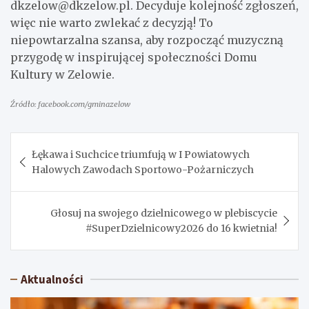
dkzelow@dkzelow.pl
. Decyduje kolejność zgłoszeń,
więc nie warto zwlekać z decyzją! To
niepowtarzalna szansa, aby rozpocząć muzyczną
przygodę w inspirującej społeczności Domu
Kultury w Zelowie.
Źródło: facebook.com/gminazelow
Nawigacja
Łękawa i Suchcice triumfują w I Powiatowych
wpisu
Halowych Zawodach Sportowo-Pożarniczych
Głosuj na swojego dzielnicowego w plebiscycie
#SuperDzielnicowy2026 do 16 kwietnia!
Aktualności